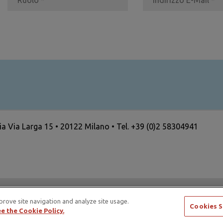
ria Via Larga 15 • 20122 Milano • Tel. +39 (0)2 58304941
ertising Standards Alliance e di ICAS – International Council
prove site navigation and analyze site usage.
Cookies S
e the Cookie Policy.