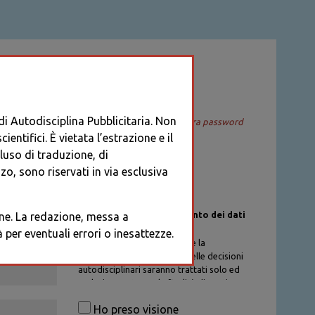
ACCEDI
 di Autodisciplina Pubblicitaria. Non
Recupera password
entifici. È vietata l’estrazione e il
cluso di traduzione, di
o, sono riservati in via esclusiva
Informativa sul trattamento dei dati
ione. La redazione, messa a
personali
per eventuali errori o inesattezze.
I dati personali di chi richiede la
registrazione al Database delle decisioni
autodisciplinari saranno trattati solo ed
esclusivamente per la finalità di gestione
degli account, nel rispetto delle
Ho preso visione
procedure previste dal Codice di