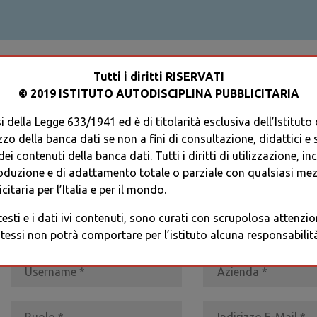
ACCEDI AL TUO PROFILO
Tutti i diritti RISERVATI
© 2019 ISTITUTO AUTODISCIPLINA PUBBLICITARIA
 della Legge 633/1941 ed è di titolarità esclusiva dell’Istituto
zzo della banca dati se non a fini di consultazione, didattici e sci
i contenuti della banca dati. Tutti i diritti di utilizzazione, in
oduzione e di adattamento totale o parziale con qualsiasi mezz
REGISTRATI
* I CAMPI CONTRASSEGNATI SONO OBBLIGATORI
citaria per l’Italia e per il mondo.
 testi e i dati ivi contenuti, sono curati con scrupolosa attenz
tessi non potrà comportare per l’istituto alcuna responsabilità 