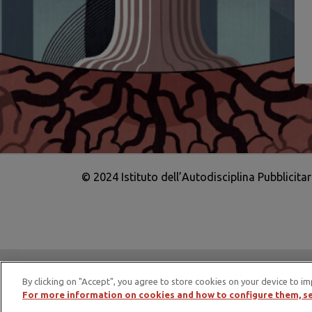
© 2024 Istituto dell’Autodisciplina Pubblicita
IAP è membro di EASA – European Adv
By clicking on "Accept", you agree to store cookies on your device to im
For more information on cookies and how to configure them, se