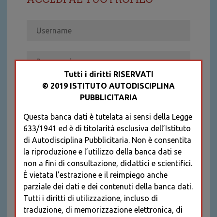
Tutti i diritti RISERVATI
© 2019 ISTITUTO AUTODISCIPLINA
ACCEDI
PUBBLICITARIA
Recupera password
Questa banca dati è tutelata ai sensi della Legge
REGISTRATI
633/1941 ed è di titolarità esclusiva dell’Istituto
* I CAMPI CONTRASSEGNATI SONO
di Autodisciplina Pubblicitaria. Non è consentita
OBBLIGATORI
la riproduzione e l’utilizzo della banca dati se
non a fini di consultazione, didattici e scientifici.
È vietata l’estrazione e il reimpiego anche
parziale dei dati e dei contenuti della banca dati.
Tutti i diritti di utilizzazione, incluso di
traduzione, di memorizzazione elettronica, di