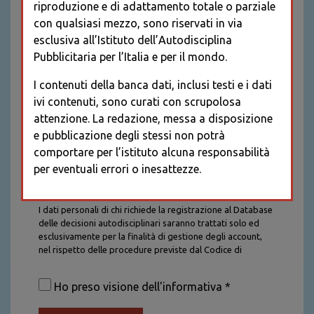
riproduzione e di adattamento totale o parziale
con qualsiasi mezzo, sono riservati in via
esclusiva all’Istituto dell’Autodisciplina
Pubblicitaria per l’Italia e per il mondo.
I contenuti della banca dati, inclusi testi e i dati
ivi contenuti, sono curati con scrupolosa
attenzione. La redazione, messa a disposizione
e pubblicazione degli stessi non potrà
comportare per l’istituto alcuna responsabilità
per eventuali errori o inesattezze.
Informativa sul trattamento dei dati personali
I dati personali di chi richiede la registrazione al Database
delle decisioni autodisciplinari saranno trattati solo ed
esclusivamente per la finalità di gestione degli account,
nel rispetto delle procedure previste dal Codice di
Autodisciplina della Comunicazione Commerciale. I dati
saranno trattati con tutte le cautele richieste dalla legge e
Ho preso visione dell'informativa *
saranno conservati per la durata stabilita caso per caso
dalla legge, con particolare riferimento agli obblighi