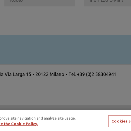
ria Via Larga 15 • 20122 Milano • Tel. +39 (0)2 58304941
ertising Standards Alliance e di ICAS – International Council
prove site navigation and analyze site usage.
Cookies S
e the Cookie Policy.