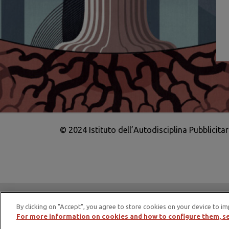
© 2024 Istituto dell’Autodisciplina Pubblicita
IAP è membro di EASA – European Adv
By clicking on "Accept", you agree to store cookies on your device to im
For more information on cookies and how to configure them, se