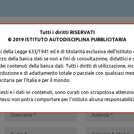
ACCEDI AL TUO PROFILO
Tutti i diritti RISERVATI
© 2019 ISTITUTO AUTODISCIPLINA PUBBLICITARIA
 della Legge 633/1941 ed è di titolarità esclusiva dell’Istituto
zzo della banca dati se non a fini di consultazione, didattici e sci
i contenuti della banca dati. Tutti i diritti di utilizzazione, in
oduzione e di adattamento totale o parziale con qualsiasi mezz
REGISTRATI
* I CAMPI CONTRASSEGNATI SONO OBBLIGATORI
citaria per l’Italia e per il mondo.
 testi e i dati ivi contenuti, sono curati con scrupolosa attenz
tessi non potrà comportare per l’istituto alcuna responsabilità 