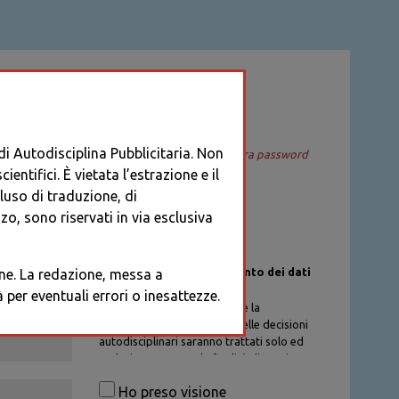
ACCEDI
 di Autodisciplina Pubblicitaria. Non
Recupera password
entifici. È vietata l’estrazione e il
cluso di traduzione, di
o, sono riservati in via esclusiva
Informativa sul trattamento dei dati
ione. La redazione, messa a
personali
per eventuali errori o inesattezze.
I dati personali di chi richiede la
registrazione al Database delle decisioni
autodisciplinari saranno trattati solo ed
esclusivamente per la finalità di gestione
degli account, nel rispetto delle
Ho preso visione
procedure previste dal Codice di