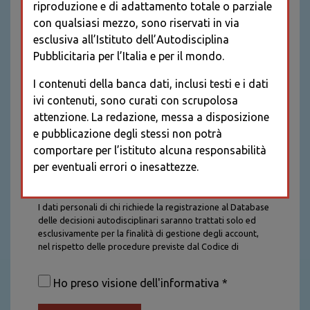
riproduzione e di adattamento totale o parziale
con qualsiasi mezzo, sono riservati in via
esclusiva all’Istituto dell’Autodisciplina
Pubblicitaria per l’Italia e per il mondo.
I contenuti della banca dati, inclusi testi e i dati
ivi contenuti, sono curati con scrupolosa
attenzione. La redazione, messa a disposizione
e pubblicazione degli stessi non potrà
comportare per l’istituto alcuna responsabilità
per eventuali errori o inesattezze.
Informativa sul trattamento dei dati personali
I dati personali di chi richiede la registrazione al Database
delle decisioni autodisciplinari saranno trattati solo ed
esclusivamente per la finalità di gestione degli account,
nel rispetto delle procedure previste dal Codice di
Autodisciplina della Comunicazione Commerciale. I dati
saranno trattati con tutte le cautele richieste dalla legge e
Ho preso visione dell'informativa *
saranno conservati per la durata stabilita caso per caso
dalla legge, con particolare riferimento agli obblighi