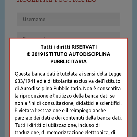
Tutti i diritti RISERVATI
© 2019 ISTITUTO AUTODISCIPLINA
ACCEDI
PUBBLICITARIA
Recupera password
Questa banca dati è tutelata ai sensi della Legge
REGISTRATI
633/1941 ed è di titolarità esclusiva dell’Istituto
* I CAMPI CONTRASSEGNATI SONO
di Autodisciplina Pubblicitaria. Non è consentita
OBBLIGATORI
la riproduzione e l’utilizzo della banca dati se
non a fini di consultazione, didattici e scientifici.
È vietata l’estrazione e il reimpiego anche
parziale dei dati e dei contenuti della banca dati.
Tutti i diritti di utilizzazione, incluso di
traduzione, di memorizzazione elettronica, di