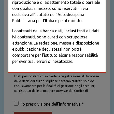
riproduzione e di adattamento totale o parziale
con qualsiasi mezzo, sono riservati in via
esclusiva all’Istituto dell’Autodisciplina
Pubblicitaria per l’Italia e per il mondo.
I contenuti della banca dati, inclusi testi e i dati
ivi contenuti, sono curati con scrupolosa
attenzione. La redazione, messa a disposizione
e pubblicazione degli stessi non potrà
comportare per l’istituto alcuna responsabilità
per eventuali errori o inesattezze.
Informativa sul trattamento dei dati personali
I dati personali di chi richiede la registrazione al Database
delle decisioni autodisciplinari saranno trattati solo ed
esclusivamente per la finalità di gestione degli account,
nel rispetto delle procedure previste dal Codice di
Autodisciplina della Comunicazione Commerciale. I dati
saranno trattati con tutte le cautele richieste dalla legge e
Ho preso visione dell'informativa *
saranno conservati per la durata stabilita caso per caso
dalla legge, con particolare riferimento agli obblighi