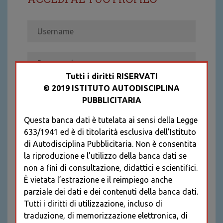
Tutti i diritti RISERVATI
© 2019 ISTITUTO AUTODISCIPLINA
ACCEDI
PUBBLICITARIA
Recupera password
Questa banca dati è tutelata ai sensi della Legge
REGISTRATI
633/1941 ed è di titolarità esclusiva dell’Istituto
* I CAMPI CONTRASSEGNATI SONO
di Autodisciplina Pubblicitaria. Non è consentita
OBBLIGATORI
la riproduzione e l’utilizzo della banca dati se
non a fini di consultazione, didattici e scientifici.
È vietata l’estrazione e il reimpiego anche
parziale dei dati e dei contenuti della banca dati.
Tutti i diritti di utilizzazione, incluso di
traduzione, di memorizzazione elettronica, di