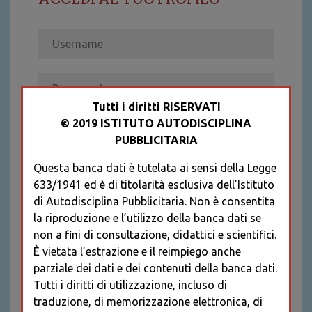
Tutti i diritti RISERVATI
© 2019 ISTITUTO AUTODISCIPLINA
ACCEDI
PUBBLICITARIA
Recupera password
Questa banca dati è tutelata ai sensi della Legge
REGISTRATI
633/1941 ed è di titolarità esclusiva dell’Istituto
* I CAMPI CONTRASSEGNATI SONO
di Autodisciplina Pubblicitaria. Non è consentita
OBBLIGATORI
la riproduzione e l’utilizzo della banca dati se
non a fini di consultazione, didattici e scientifici.
È vietata l’estrazione e il reimpiego anche
parziale dei dati e dei contenuti della banca dati.
Tutti i diritti di utilizzazione, incluso di
traduzione, di memorizzazione elettronica, di