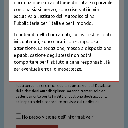
riproduzione e di adattamento totale o parziale
con qualsiasi mezzo, sono riservati in via
esclusiva all’Istituto dell’Autodisciplina
Pubblicitaria per l’Italia e per il mondo.
I contenuti della banca dati, inclusi testi e i dati
ivi contenuti, sono curati con scrupolosa
attenzione. La redazione, messa a disposizione
e pubblicazione degli stessi non potrà
comportare per l’istituto alcuna responsabilità
per eventuali errori o inesattezze.
Informativa sul trattamento dei dati personali
I dati personali di chi richiede la registrazione al Database
delle decisioni autodisciplinari saranno trattati solo ed
esclusivamente per la finalità di gestione degli account,
nel rispetto delle procedure previste dal Codice di
Autodisciplina della Comunicazione Commerciale. I dati
saranno trattati con tutte le cautele richieste dalla legge e
Ho preso visione dell'informativa *
saranno conservati per la durata stabilita caso per caso
dalla legge, con particolare riferimento agli obblighi