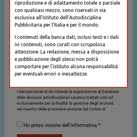
riproduzione e di adattamento totale o parziale
con qualsiasi mezzo, sono riservati in via
esclusiva all’Istituto dell’Autodisciplina
Pubblicitaria per l’Italia e per il mondo.
I contenuti della banca dati, inclusi testi e i dati
ivi contenuti, sono curati con scrupolosa
attenzione. La redazione, messa a disposizione
e pubblicazione degli stessi non potrà
comportare per l’istituto alcuna responsabilità
per eventuali errori o inesattezze.
Informativa sul trattamento dei dati personali
I dati personali di chi richiede la registrazione al Database
delle decisioni autodisciplinari saranno trattati solo ed
esclusivamente per la finalità di gestione degli account,
nel rispetto delle procedure previste dal Codice di
Autodisciplina della Comunicazione Commerciale. I dati
saranno trattati con tutte le cautele richieste dalla legge e
Ho preso visione dell'informativa *
saranno conservati per la durata stabilita caso per caso
dalla legge, con particolare riferimento agli obblighi