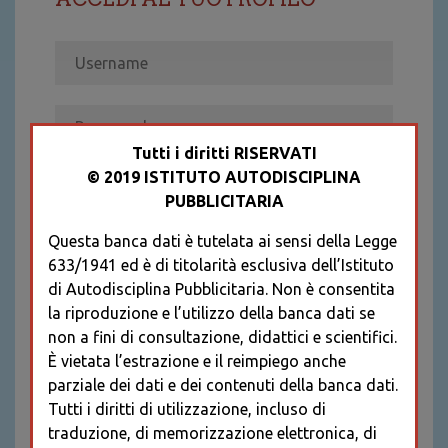
Tutti i diritti RISERVATI
© 2019 ISTITUTO AUTODISCIPLINA
ACCEDI
PUBBLICITARIA
Recupera password
Questa banca dati è tutelata ai sensi della Legge
REGISTRATI
633/1941 ed è di titolarità esclusiva dell’Istituto
* I CAMPI CONTRASSEGNATI SONO
di Autodisciplina Pubblicitaria. Non è consentita
OBBLIGATORI
la riproduzione e l’utilizzo della banca dati se
non a fini di consultazione, didattici e scientifici.
È vietata l’estrazione e il reimpiego anche
parziale dei dati e dei contenuti della banca dati.
Tutti i diritti di utilizzazione, incluso di
traduzione, di memorizzazione elettronica, di