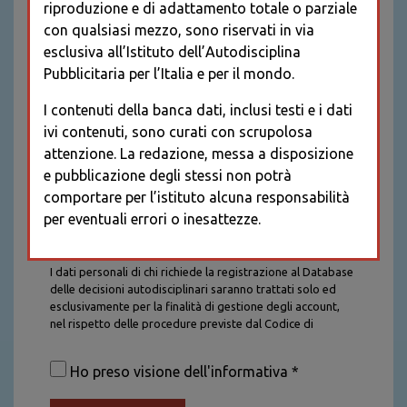
riproduzione e di adattamento totale o parziale
con qualsiasi mezzo, sono riservati in via
esclusiva all’Istituto dell’Autodisciplina
Pubblicitaria per l’Italia e per il mondo.
I contenuti della banca dati, inclusi testi e i dati
ivi contenuti, sono curati con scrupolosa
attenzione. La redazione, messa a disposizione
e pubblicazione degli stessi non potrà
comportare per l’istituto alcuna responsabilità
per eventuali errori o inesattezze.
Informativa sul trattamento dei dati personali
I dati personali di chi richiede la registrazione al Database
delle decisioni autodisciplinari saranno trattati solo ed
esclusivamente per la finalità di gestione degli account,
nel rispetto delle procedure previste dal Codice di
Autodisciplina della Comunicazione Commerciale. I dati
saranno trattati con tutte le cautele richieste dalla legge e
Ho preso visione dell'informativa *
saranno conservati per la durata stabilita caso per caso
dalla legge, con particolare riferimento agli obblighi