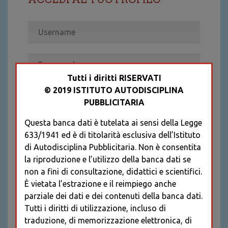
Tutti i diritti RISERVATI
© 2019 ISTITUTO AUTODISCIPLINA
ACCEDI
PUBBLICITARIA
Recupera password
Questa banca dati è tutelata ai sensi della Legge
REGISTRATI
633/1941 ed è di titolarità esclusiva dell’Istituto
* I CAMPI CONTRASSEGNATI SONO
di Autodisciplina Pubblicitaria. Non è consentita
OBBLIGATORI
la riproduzione e l’utilizzo della banca dati se
non a fini di consultazione, didattici e scientifici.
È vietata l’estrazione e il reimpiego anche
parziale dei dati e dei contenuti della banca dati.
Tutti i diritti di utilizzazione, incluso di
traduzione, di memorizzazione elettronica, di