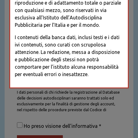
riproduzione e di adattamento totale o parziale
con qualsiasi mezzo, sono riservati in via
esclusiva all’Istituto dell’Autodisciplina
Pubblicitaria per l’Italia e per il mondo.
I contenuti della banca dati, inclusi testi e i dati
ivi contenuti, sono curati con scrupolosa
attenzione. La redazione, messa a disposizione
e pubblicazione degli stessi non potrà
comportare per l’istituto alcuna responsabilità
per eventuali errori o inesattezze.
Informativa sul trattamento dei dati personali
I dati personali di chi richiede la registrazione al Database
delle decisioni autodisciplinari saranno trattati solo ed
esclusivamente per la finalità di gestione degli account,
nel rispetto delle procedure previste dal Codice di
Autodisciplina della Comunicazione Commerciale. I dati
saranno trattati con tutte le cautele richieste dalla legge e
Ho preso visione dell'informativa *
saranno conservati per la durata stabilita caso per caso
dalla legge, con particolare riferimento agli obblighi