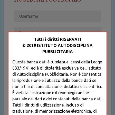
Tutti i diritti RISERVATI
© 2019 ISTITUTO AUTODISCIPLINA
ACCEDI
PUBBLICITARIA
Recupera password
Questa banca dati è tutelata ai sensi della Legge
REGISTRATI
633/1941 ed è di titolarità esclusiva dell’Istituto
* I CAMPI CONTRASSEGNATI SONO
di Autodisciplina Pubblicitaria. Non è consentita
OBBLIGATORI
la riproduzione e l’utilizzo della banca dati se
non a fini di consultazione, didattici e scientifici.
È vietata l’estrazione e il reimpiego anche
parziale dei dati e dei contenuti della banca dati.
Tutti i diritti di utilizzazione, incluso di
traduzione, di memorizzazione elettronica, di