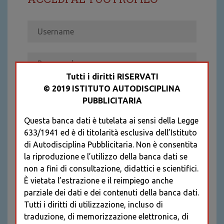
Tutti i diritti RISERVATI
© 2019 ISTITUTO AUTODISCIPLINA
ACCEDI
PUBBLICITARIA
Recupera password
Questa banca dati è tutelata ai sensi della Legge
REGISTRATI
633/1941 ed è di titolarità esclusiva dell’Istituto
* I CAMPI CONTRASSEGNATI SONO
di Autodisciplina Pubblicitaria. Non è consentita
OBBLIGATORI
la riproduzione e l’utilizzo della banca dati se
non a fini di consultazione, didattici e scientifici.
È vietata l’estrazione e il reimpiego anche
parziale dei dati e dei contenuti della banca dati.
Tutti i diritti di utilizzazione, incluso di
traduzione, di memorizzazione elettronica, di