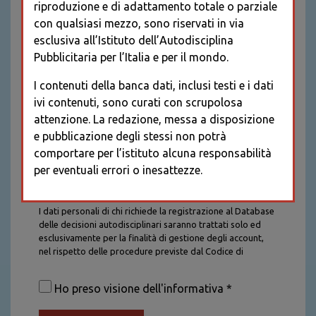
riproduzione e di adattamento totale o parziale
con qualsiasi mezzo, sono riservati in via
esclusiva all’Istituto dell’Autodisciplina
Pubblicitaria per l’Italia e per il mondo.
I contenuti della banca dati, inclusi testi e i dati
ivi contenuti, sono curati con scrupolosa
attenzione. La redazione, messa a disposizione
e pubblicazione degli stessi non potrà
comportare per l’istituto alcuna responsabilità
per eventuali errori o inesattezze.
Informativa sul trattamento dei dati personali
I dati personali di chi richiede la registrazione al Database
delle decisioni autodisciplinari saranno trattati solo ed
esclusivamente per la finalità di gestione degli account,
nel rispetto delle procedure previste dal Codice di
Autodisciplina della Comunicazione Commerciale. I dati
saranno trattati con tutte le cautele richieste dalla legge e
Ho preso visione dell'informativa *
saranno conservati per la durata stabilita caso per caso
dalla legge, con particolare riferimento agli obblighi