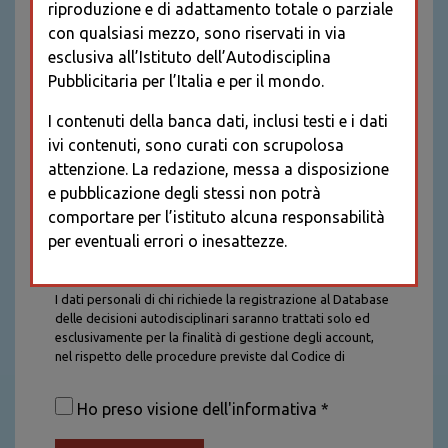
riproduzione e di adattamento totale o parziale
con qualsiasi mezzo, sono riservati in via
esclusiva all’Istituto dell’Autodisciplina
Pubblicitaria per l’Italia e per il mondo.
I contenuti della banca dati, inclusi testi e i dati
ivi contenuti, sono curati con scrupolosa
attenzione. La redazione, messa a disposizione
e pubblicazione degli stessi non potrà
comportare per l’istituto alcuna responsabilità
per eventuali errori o inesattezze.
Informativa sul trattamento dei dati personali
I dati personali di chi richiede la registrazione al Database
delle decisioni autodisciplinari saranno trattati solo ed
esclusivamente per la finalità di gestione degli account,
nel rispetto delle procedure previste dal Codice di
Autodisciplina della Comunicazione Commerciale. I dati
saranno trattati con tutte le cautele richieste dalla legge e
Ho preso visione dell'informativa *
saranno conservati per la durata stabilita caso per caso
dalla legge, con particolare riferimento agli obblighi