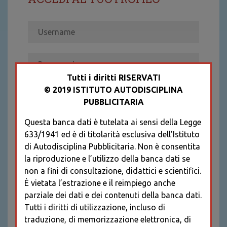
Tutti i diritti RISERVATI
© 2019 ISTITUTO AUTODISCIPLINA
ACCEDI
PUBBLICITARIA
Recupera password
Questa banca dati è tutelata ai sensi della Legge
REGISTRATI
633/1941 ed è di titolarità esclusiva dell’Istituto
* I CAMPI CONTRASSEGNATI SONO
di Autodisciplina Pubblicitaria. Non è consentita
OBBLIGATORI
la riproduzione e l’utilizzo della banca dati se
non a fini di consultazione, didattici e scientifici.
È vietata l’estrazione e il reimpiego anche
parziale dei dati e dei contenuti della banca dati.
Tutti i diritti di utilizzazione, incluso di
traduzione, di memorizzazione elettronica, di