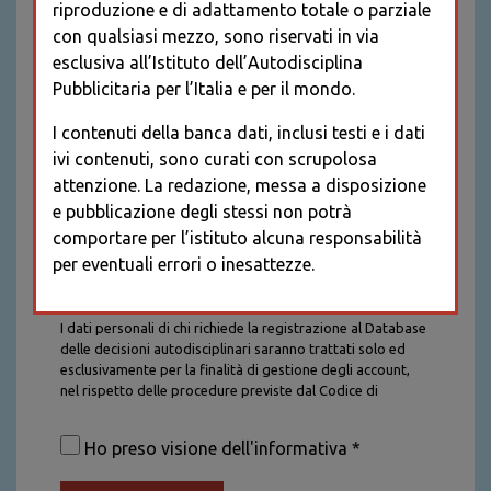
riproduzione e di adattamento totale o parziale
con qualsiasi mezzo, sono riservati in via
esclusiva all’Istituto dell’Autodisciplina
Pubblicitaria per l’Italia e per il mondo.
I contenuti della banca dati, inclusi testi e i dati
ivi contenuti, sono curati con scrupolosa
attenzione. La redazione, messa a disposizione
e pubblicazione degli stessi non potrà
comportare per l’istituto alcuna responsabilità
per eventuali errori o inesattezze.
Informativa sul trattamento dei dati personali
I dati personali di chi richiede la registrazione al Database
delle decisioni autodisciplinari saranno trattati solo ed
esclusivamente per la finalità di gestione degli account,
nel rispetto delle procedure previste dal Codice di
Autodisciplina della Comunicazione Commerciale. I dati
saranno trattati con tutte le cautele richieste dalla legge e
Ho preso visione dell'informativa *
saranno conservati per la durata stabilita caso per caso
dalla legge, con particolare riferimento agli obblighi