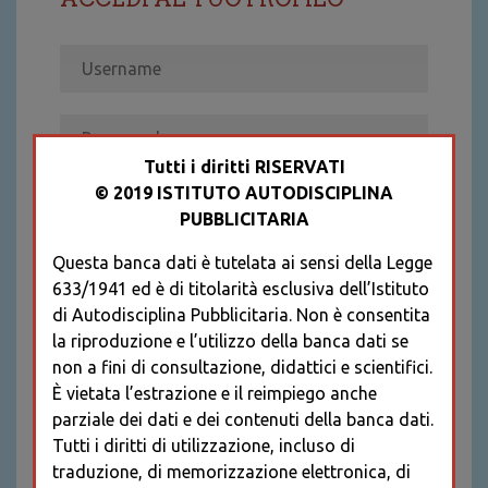
Tutti i diritti RISERVATI
© 2019 ISTITUTO AUTODISCIPLINA
ACCEDI
PUBBLICITARIA
Recupera password
Questa banca dati è tutelata ai sensi della Legge
REGISTRATI
633/1941 ed è di titolarità esclusiva dell’Istituto
* I CAMPI CONTRASSEGNATI SONO
di Autodisciplina Pubblicitaria. Non è consentita
OBBLIGATORI
la riproduzione e l’utilizzo della banca dati se
non a fini di consultazione, didattici e scientifici.
È vietata l’estrazione e il reimpiego anche
parziale dei dati e dei contenuti della banca dati.
Tutti i diritti di utilizzazione, incluso di
traduzione, di memorizzazione elettronica, di