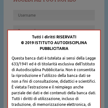
Tutti i diritti RISERVATI
© 2019 ISTITUTO AUTODISCIPLINA
ACCEDI
PUBBLICITARIA
Recupera password
Questa banca dati è tutelata ai sensi della Legge
REGISTRATI
633/1941 ed è di titolarità esclusiva dell’Istituto
* I CAMPI CONTRASSEGNATI SONO
di Autodisciplina Pubblicitaria. Non è consentita
OBBLIGATORI
la riproduzione e l’utilizzo della banca dati se
non a fini di consultazione, didattici e scientifici.
È vietata l’estrazione e il reimpiego anche
parziale dei dati e dei contenuti della banca dati.
Tutti i diritti di utilizzazione, incluso di
traduzione, di memorizzazione elettronica, di