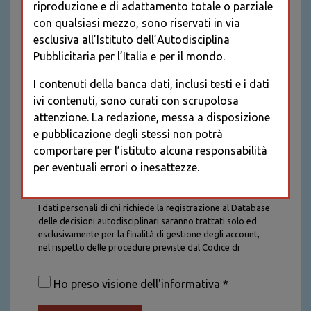
riproduzione e di adattamento totale o parziale
con qualsiasi mezzo, sono riservati in via
esclusiva all’Istituto dell’Autodisciplina
Pubblicitaria per l’Italia e per il mondo.
I contenuti della banca dati, inclusi testi e i dati
ivi contenuti, sono curati con scrupolosa
attenzione. La redazione, messa a disposizione
e pubblicazione degli stessi non potrà
comportare per l’istituto alcuna responsabilità
per eventuali errori o inesattezze.
Informativa sul trattamento dei dati personali
I dati personali di chi richiede la registrazione al Database
delle decisioni autodisciplinari saranno trattati solo ed
esclusivamente per la finalità di gestione degli account,
nel rispetto delle procedure previste dal Codice di
Autodisciplina della Comunicazione Commerciale. I dati
saranno trattati con tutte le cautele richieste dalla legge e
Ho preso visione dell'informativa *
saranno conservati per la durata stabilita caso per caso
dalla legge, con particolare riferimento agli obblighi