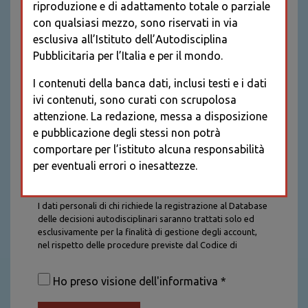
riproduzione e di adattamento totale o parziale
con qualsiasi mezzo, sono riservati in via
esclusiva all’Istituto dell’Autodisciplina
Pubblicitaria per l’Italia e per il mondo.
I contenuti della banca dati, inclusi testi e i dati
ivi contenuti, sono curati con scrupolosa
attenzione. La redazione, messa a disposizione
e pubblicazione degli stessi non potrà
comportare per l’istituto alcuna responsabilità
per eventuali errori o inesattezze.
Informativa sul trattamento dei dati personali
I dati personali di chi richiede la registrazione al Database
delle decisioni autodisciplinari saranno trattati solo ed
esclusivamente per la finalità di gestione degli account,
nel rispetto delle procedure previste dal Codice di
Autodisciplina della Comunicazione Commerciale. I dati
saranno trattati con tutte le cautele richieste dalla legge e
Ho preso visione dell'informativa *
saranno conservati per la durata stabilita caso per caso
dalla legge, con particolare riferimento agli obblighi