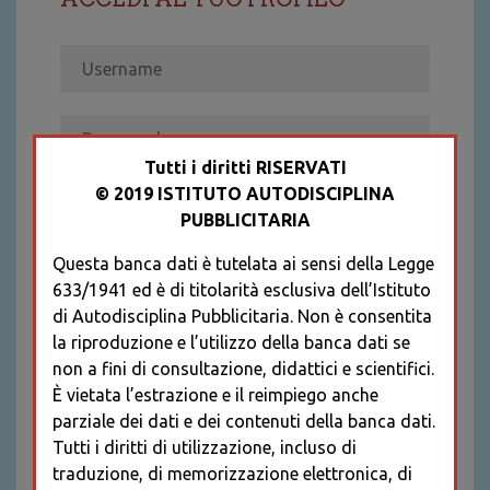
Tutti i diritti RISERVATI
© 2019 ISTITUTO AUTODISCIPLINA
ACCEDI
PUBBLICITARIA
Recupera password
Questa banca dati è tutelata ai sensi della Legge
REGISTRATI
633/1941 ed è di titolarità esclusiva dell’Istituto
* I CAMPI CONTRASSEGNATI SONO
di Autodisciplina Pubblicitaria. Non è consentita
OBBLIGATORI
la riproduzione e l’utilizzo della banca dati se
non a fini di consultazione, didattici e scientifici.
È vietata l’estrazione e il reimpiego anche
parziale dei dati e dei contenuti della banca dati.
Tutti i diritti di utilizzazione, incluso di
traduzione, di memorizzazione elettronica, di