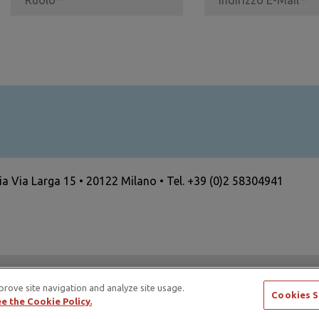
ria Via Larga 15 • 20122 Milano • Tel. +39 (0)2 58304941
ertising Standards Alliance e di ICAS – International Council
prove site navigation and analyze site usage.
Cookies S
e the Cookie Policy.