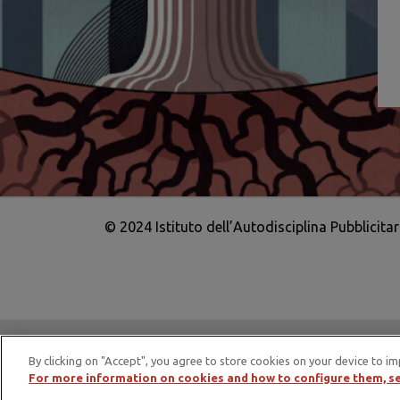
© 2024 Istituto dell’Autodisciplina Pubblicita
IAP è membro di EASA – European Adv
By clicking on "Accept", you agree to store cookies on your device to im
For more information on cookies and how to configure them, se