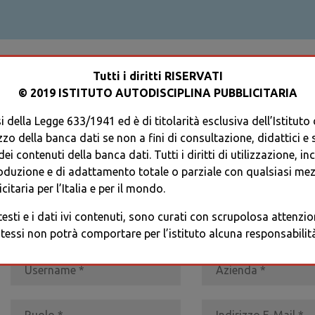
ACCEDI AL TUO PROFILO
Tutti i diritti RISERVATI
© 2019 ISTITUTO AUTODISCIPLINA PUBBLICITARIA
 della Legge 633/1941 ed è di titolarità esclusiva dell’Istituto
zzo della banca dati se non a fini di consultazione, didattici e sci
i contenuti della banca dati. Tutti i diritti di utilizzazione, in
oduzione e di adattamento totale o parziale con qualsiasi mezz
REGISTRATI
* I CAMPI CONTRASSEGNATI SONO OBBLIGATORI
citaria per l’Italia e per il mondo.
 testi e i dati ivi contenuti, sono curati con scrupolosa attenz
tessi non potrà comportare per l’istituto alcuna responsabilità 