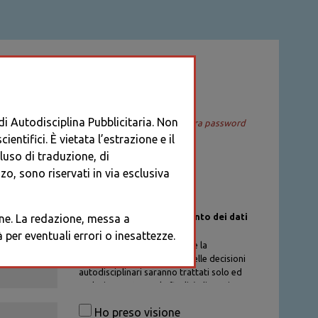
ACCEDI
 di Autodisciplina Pubblicitaria. Non
Recupera password
entifici. È vietata l’estrazione e il
cluso di traduzione, di
o, sono riservati in via esclusiva
Informativa sul trattamento dei dati
ione. La redazione, messa a
personali
per eventuali errori o inesattezze.
I dati personali di chi richiede la
registrazione al Database delle decisioni
autodisciplinari saranno trattati solo ed
esclusivamente per la finalità di gestione
degli account, nel rispetto delle
Ho preso visione
procedure previste dal Codice di