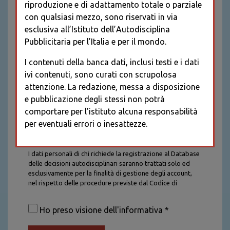
riproduzione e di adattamento totale o parziale
con qualsiasi mezzo, sono riservati in via
esclusiva all’Istituto dell’Autodisciplina
Pubblicitaria per l’Italia e per il mondo.
I contenuti della banca dati, inclusi testi e i dati
ivi contenuti, sono curati con scrupolosa
attenzione. La redazione, messa a disposizione
e pubblicazione degli stessi non potrà
comportare per l’istituto alcuna responsabilità
per eventuali errori o inesattezze.
Informativa sul trattamento dei dati personali
I dati personali di chi richiede la registrazione al Database
delle decisioni autodisciplinari saranno trattati solo ed
esclusivamente per la finalità di gestione degli account,
nel rispetto delle procedure previste dal Codice di
Autodisciplina della Comunicazione Commerciale. I dati
saranno trattati con tutte le cautele richieste dalla legge e
Ho preso visione dell'informativa *
saranno conservati per la durata stabilita caso per caso
dalla legge, con particolare riferimento agli obblighi