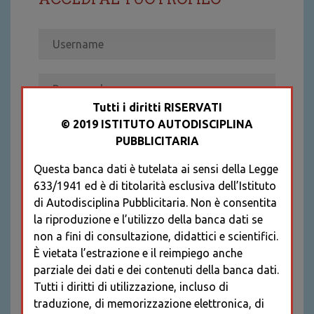
Tutti i diritti RISERVATI
© 2019 ISTITUTO AUTODISCIPLINA
ACCEDI
PUBBLICITARIA
Recupera password
Questa banca dati è tutelata ai sensi della Legge
REGISTRATI
633/1941 ed è di titolarità esclusiva dell’Istituto
* I CAMPI CONTRASSEGNATI SONO
di Autodisciplina Pubblicitaria. Non è consentita
OBBLIGATORI
la riproduzione e l’utilizzo della banca dati se
non a fini di consultazione, didattici e scientifici.
È vietata l’estrazione e il reimpiego anche
parziale dei dati e dei contenuti della banca dati.
Tutti i diritti di utilizzazione, incluso di
traduzione, di memorizzazione elettronica, di