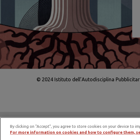
© 2024 Istituto dell’Autodisciplina Pubblicita
IAP è membro di EASA – European Adv
By clicking on "Accept", you agree to store cookies on your device to im
For more information on cookies and how to configure them, se