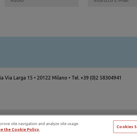
ria Via Larga 15 • 20122 Milano • Tel. +39 (0)2 58304941
ertising Standards Alliance e di ICAS – International Council
prove site navigation and analyze site usage.
Cookies S
e the Cookie Policy.