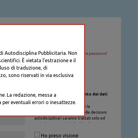
ACCEDI
 di Autodisciplina Pubblicitaria. Non
Recupera password
entifici. È vietata l’estrazione e il
cluso di traduzione, di
o, sono riservati in via esclusiva
Informativa sul trattamento dei dati
ione. La redazione, messa a
personali
per eventuali errori o inesattezze.
I dati personali di chi richiede la
registrazione al Database delle decisioni
autodisciplinari saranno trattati solo ed
esclusivamente per la finalità di gestione
degli account, nel rispetto delle
Ho preso visione
procedure previste dal Codice di