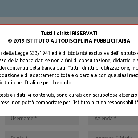
ACCEDI AL TUO PROFILO
Tutti i diritti RISERVATI
© 2019 ISTITUTO AUTODISCIPLINA PUBBLICITARIA
 della Legge 633/1941 ed è di titolarità esclusiva dell’Istituto
zzo della banca dati se non a fini di consultazione, didattici e sci
i contenuti della banca dati. Tutti i diritti di utilizzazione, in
oduzione e di adattamento totale o parziale con qualsiasi mezz
REGISTRATI
* I CAMPI CONTRASSEGNATI SONO OBBLIGATORI
citaria per l’Italia e per il mondo.
 testi e i dati ivi contenuti, sono curati con scrupolosa attenz
tessi non potrà comportare per l’istituto alcuna responsabilità 