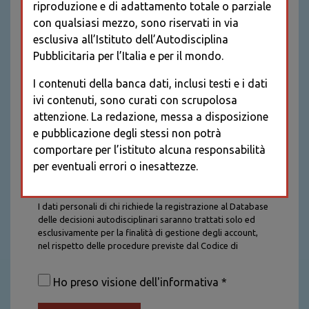
riproduzione e di adattamento totale o parziale
con qualsiasi mezzo, sono riservati in via
esclusiva all’Istituto dell’Autodisciplina
Pubblicitaria per l’Italia e per il mondo.
I contenuti della banca dati, inclusi testi e i dati
ivi contenuti, sono curati con scrupolosa
attenzione. La redazione, messa a disposizione
e pubblicazione degli stessi non potrà
comportare per l’istituto alcuna responsabilità
per eventuali errori o inesattezze.
Informativa sul trattamento dei dati personali
I dati personali di chi richiede la registrazione al Database
delle decisioni autodisciplinari saranno trattati solo ed
esclusivamente per la finalità di gestione degli account,
nel rispetto delle procedure previste dal Codice di
Autodisciplina della Comunicazione Commerciale. I dati
saranno trattati con tutte le cautele richieste dalla legge e
Ho preso visione dell'informativa *
saranno conservati per la durata stabilita caso per caso
dalla legge, con particolare riferimento agli obblighi