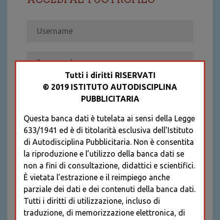
Tutti i diritti RISERVATI
© 2019 ISTITUTO AUTODISCIPLINA
ACCEDI
PUBBLICITARIA
Recupera password
Questa banca dati è tutelata ai sensi della Legge
REGISTRATI
633/1941 ed è di titolarità esclusiva dell’Istituto
* I CAMPI CONTRASSEGNATI SONO
di Autodisciplina Pubblicitaria. Non è consentita
OBBLIGATORI
la riproduzione e l’utilizzo della banca dati se
non a fini di consultazione, didattici e scientifici.
È vietata l’estrazione e il reimpiego anche
parziale dei dati e dei contenuti della banca dati.
Tutti i diritti di utilizzazione, incluso di
traduzione, di memorizzazione elettronica, di