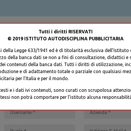
ACCEDI AL TUO PROFILO
Tutti i diritti RISERVATI
© 2019 ISTITUTO AUTODISCIPLINA PUBBLICITARIA
 della Legge 633/1941 ed è di titolarità esclusiva dell’Istituto
zzo della banca dati se non a fini di consultazione, didattici e sci
i contenuti della banca dati. Tutti i diritti di utilizzazione, in
oduzione e di adattamento totale o parziale con qualsiasi mezz
REGISTRATI
* I CAMPI CONTRASSEGNATI SONO OBBLIGATORI
citaria per l’Italia e per il mondo.
 testi e i dati ivi contenuti, sono curati con scrupolosa attenz
tessi non potrà comportare per l’istituto alcuna responsabilità 