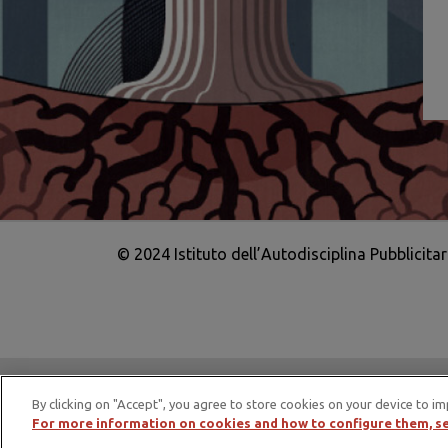
© 2024 Istituto dell’Autodisciplina Pubblicita
IAP è membro di EASA – European Adv
By clicking on "Accept", you agree to store cookies on your device to im
For more information on cookies and how to configure them, se