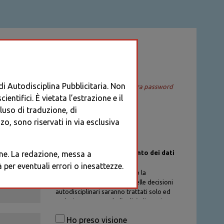
ACCEDI
 di Autodisciplina Pubblicitaria. Non
Recupera password
entifici. È vietata l’estrazione e il
cluso di traduzione, di
o, sono riservati in via esclusiva
Informativa sul trattamento dei dati
ione. La redazione, messa a
personali
per eventuali errori o inesattezze.
I dati personali di chi richiede la
registrazione al Database delle decisioni
autodisciplinari saranno trattati solo ed
esclusivamente per la finalità di gestione
degli account, nel rispetto delle
Ho preso visione
procedure previste dal Codice di