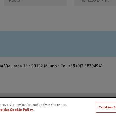
ria Via Larga 15 • 20122 Milano • Tel. +39 (0)2 58304941
ertising Standards Alliance e di ICAS – International Council
prove site navigation and analyze site usage.
Cookies S
e the Cookie Policy.