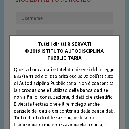
Tutti i diritti RISERVATI
© 2019 ISTITUTO AUTODISCIPLINA
ACCEDI
PUBBLICITARIA
Recupera password
Questa banca dati è tutelata ai sensi della Legge
REGISTRATI
633/1941 ed è di titolarità esclusiva dell’Istituto
* I CAMPI CONTRASSEGNATI SONO
di Autodisciplina Pubblicitaria. Non è consentita
OBBLIGATORI
la riproduzione e l’utilizzo della banca dati se
non a fini di consultazione, didattici e scientifici.
È vietata l’estrazione e il reimpiego anche
parziale dei dati e dei contenuti della banca dati.
Tutti i diritti di utilizzazione, incluso di
traduzione, di memorizzazione elettronica, di