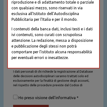
riproduzione e di adattamento totale o parziale
con qualsiasi mezzo, sono riservati in via
esclusiva all’Istituto dell’Autodisciplina
Pubblicitaria per l’Italia e per il mondo.
I contenuti della banca dati, inclusi testi e i dati
ivi contenuti, sono curati con scrupolosa
attenzione. La redazione, messa a disposizione
e pubblicazione degli stessi non potrà
comportare per l’istituto alcuna responsabilità
per eventuali errori o inesattezze.
Informativa sul trattamento dei dati personali
I dati personali di chi richiede la registrazione al Database
delle decisioni autodisciplinari saranno trattati solo ed
esclusivamente per la finalità di gestione degli account,
nel rispetto delle procedure previste dal Codice di
Autodisciplina della Comunicazione Commerciale. I dati
saranno trattati con tutte le cautele richieste dalla legge e
Ho preso visione dell'informativa *
saranno conservati per la durata stabilita caso per caso
dalla legge, con particolare riferimento agli obblighi