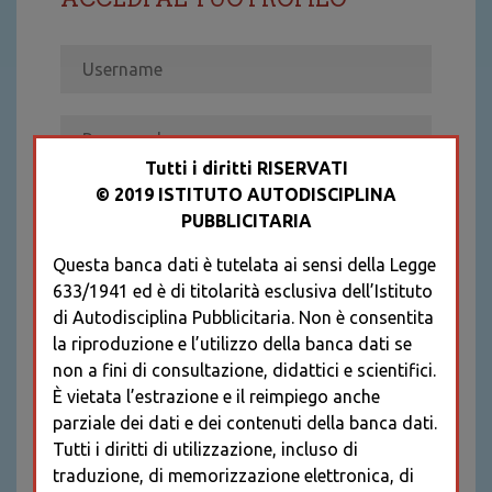
Tutti i diritti RISERVATI
© 2019 ISTITUTO AUTODISCIPLINA
ACCEDI
PUBBLICITARIA
Recupera password
Questa banca dati è tutelata ai sensi della Legge
REGISTRATI
633/1941 ed è di titolarità esclusiva dell’Istituto
* I CAMPI CONTRASSEGNATI SONO
di Autodisciplina Pubblicitaria. Non è consentita
OBBLIGATORI
la riproduzione e l’utilizzo della banca dati se
non a fini di consultazione, didattici e scientifici.
È vietata l’estrazione e il reimpiego anche
parziale dei dati e dei contenuti della banca dati.
Tutti i diritti di utilizzazione, incluso di
traduzione, di memorizzazione elettronica, di