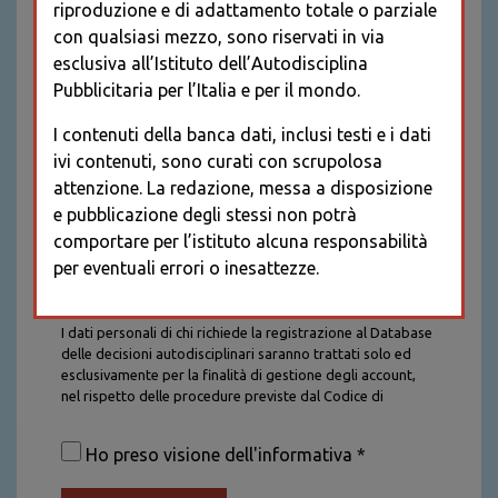
riproduzione e di adattamento totale o parziale
con qualsiasi mezzo, sono riservati in via
esclusiva all’Istituto dell’Autodisciplina
Pubblicitaria per l’Italia e per il mondo.
I contenuti della banca dati, inclusi testi e i dati
ivi contenuti, sono curati con scrupolosa
attenzione. La redazione, messa a disposizione
e pubblicazione degli stessi non potrà
comportare per l’istituto alcuna responsabilità
per eventuali errori o inesattezze.
Informativa sul trattamento dei dati personali
I dati personali di chi richiede la registrazione al Database
delle decisioni autodisciplinari saranno trattati solo ed
esclusivamente per la finalità di gestione degli account,
nel rispetto delle procedure previste dal Codice di
Autodisciplina della Comunicazione Commerciale. I dati
saranno trattati con tutte le cautele richieste dalla legge e
Ho preso visione dell'informativa *
saranno conservati per la durata stabilita caso per caso
dalla legge, con particolare riferimento agli obblighi