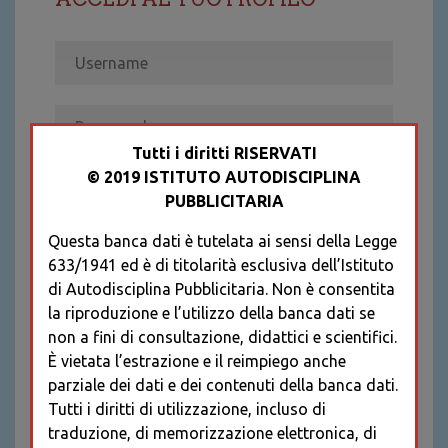
Tutti i diritti RISERVATI
© 2019 ISTITUTO AUTODISCIPLINA
ACCEDI
PUBBLICITARIA
Recupera password
Questa banca dati è tutelata ai sensi della Legge
REGISTRATI
633/1941 ed è di titolarità esclusiva dell’Istituto
* I CAMPI CONTRASSEGNATI SONO
di Autodisciplina Pubblicitaria. Non è consentita
OBBLIGATORI
la riproduzione e l’utilizzo della banca dati se
non a fini di consultazione, didattici e scientifici.
È vietata l’estrazione e il reimpiego anche
parziale dei dati e dei contenuti della banca dati.
Tutti i diritti di utilizzazione, incluso di
traduzione, di memorizzazione elettronica, di