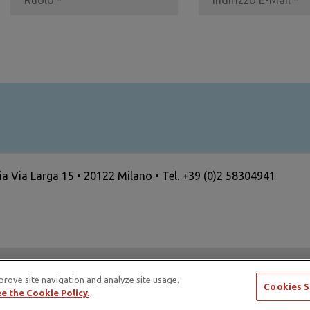
ria Via Larga 15 • 20122 Milano • Tel. +39 (0)2 58304941
ertising Standards Alliance e di ICAS – International Council
prove site navigation and analyze site usage.
Cookies S
e the Cookie Policy.