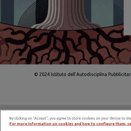
© 2024 Istituto dell’Autodisciplina Pubblicita
IAP è membro di EASA – European Adv
By clicking on "Accept", you agree to store cookies on your device to im
For more information on cookies and how to configure them, se