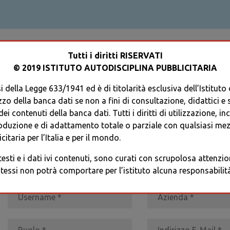
ACCEDI AL TUO PROFILO
Tutti i diritti RISERVATI
© 2019 ISTITUTO AUTODISCIPLINA PUBBLICITARIA
 della Legge 633/1941 ed è di titolarità esclusiva dell’Istituto
zzo della banca dati se non a fini di consultazione, didattici e sci
i contenuti della banca dati. Tutti i diritti di utilizzazione, in
oduzione e di adattamento totale o parziale con qualsiasi mezz
REGISTRATI
* I CAMPI CONTRASSEGNATI SONO OBBLIGATORI
citaria per l’Italia e per il mondo.
 testi e i dati ivi contenuti, sono curati con scrupolosa attenz
tessi non potrà comportare per l’istituto alcuna responsabilità 