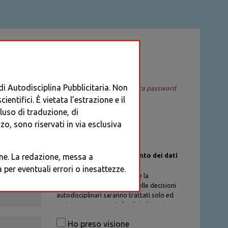
ACCEDI
 di Autodisciplina Pubblicitaria. Non
Recupera password
entifici. È vietata l’estrazione e il
cluso di traduzione, di
o, sono riservati in via esclusiva
Informativa sul trattamento dei dati
ione. La redazione, messa a
personali
per eventuali errori o inesattezze.
I dati personali di chi richiede la
registrazione al Database delle decisioni
autodisciplinari saranno trattati solo ed
esclusivamente per la finalità di gestione
degli account, nel rispetto delle
Ho preso visione
procedure previste dal Codice di