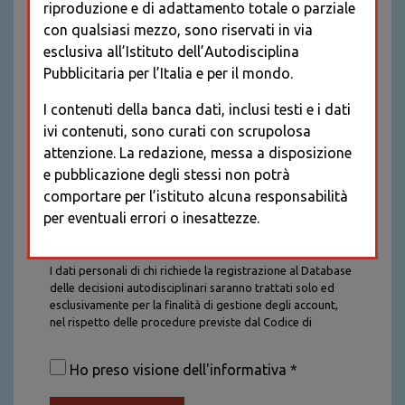
riproduzione e di adattamento totale o parziale
con qualsiasi mezzo, sono riservati in via
esclusiva all’Istituto dell’Autodisciplina
Pubblicitaria per l’Italia e per il mondo.
I contenuti della banca dati, inclusi testi e i dati
ivi contenuti, sono curati con scrupolosa
attenzione. La redazione, messa a disposizione
e pubblicazione degli stessi non potrà
comportare per l’istituto alcuna responsabilità
per eventuali errori o inesattezze.
Informativa sul trattamento dei dati personali
I dati personali di chi richiede la registrazione al Database
delle decisioni autodisciplinari saranno trattati solo ed
esclusivamente per la finalità di gestione degli account,
nel rispetto delle procedure previste dal Codice di
Autodisciplina della Comunicazione Commerciale. I dati
saranno trattati con tutte le cautele richieste dalla legge e
Ho preso visione dell'informativa *
saranno conservati per la durata stabilita caso per caso
dalla legge, con particolare riferimento agli obblighi