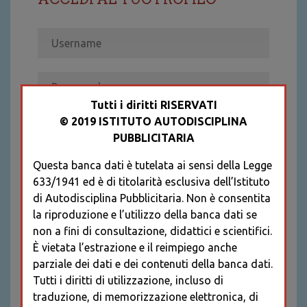
Tutti i diritti RISERVATI
© 2019 ISTITUTO AUTODISCIPLINA
ACCEDI
PUBBLICITARIA
Recupera password
Questa banca dati è tutelata ai sensi della Legge
REGISTRATI
633/1941 ed è di titolarità esclusiva dell’Istituto
* I CAMPI CONTRASSEGNATI SONO
di Autodisciplina Pubblicitaria. Non è consentita
OBBLIGATORI
la riproduzione e l’utilizzo della banca dati se
non a fini di consultazione, didattici e scientifici.
È vietata l’estrazione e il reimpiego anche
parziale dei dati e dei contenuti della banca dati.
Tutti i diritti di utilizzazione, incluso di
traduzione, di memorizzazione elettronica, di