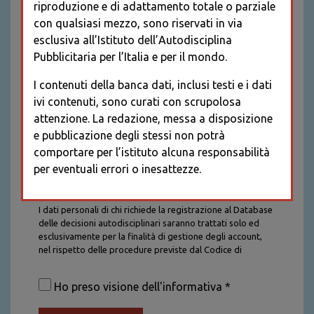
riproduzione e di adattamento totale o parziale
con qualsiasi mezzo, sono riservati in via
esclusiva all’Istituto dell’Autodisciplina
Pubblicitaria per l’Italia e per il mondo.
I contenuti della banca dati, inclusi testi e i dati
ivi contenuti, sono curati con scrupolosa
attenzione. La redazione, messa a disposizione
e pubblicazione degli stessi non potrà
comportare per l’istituto alcuna responsabilità
per eventuali errori o inesattezze.
Informativa sul trattamento dei dati personali
I dati personali di chi richiede la registrazione al Database
delle decisioni autodisciplinari saranno trattati solo ed
esclusivamente per la finalità di gestione degli account,
nel rispetto delle procedure previste dal Codice di
Autodisciplina della Comunicazione Commerciale. I dati
saranno trattati con tutte le cautele richieste dalla legge e
Ho preso visione dell'informativa *
saranno conservati per la durata stabilita caso per caso
dalla legge, con particolare riferimento agli obblighi