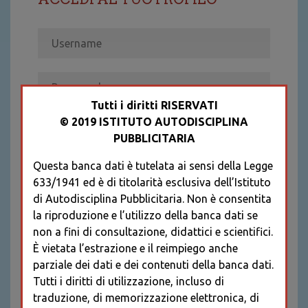
Tutti i diritti RISERVATI
© 2019 ISTITUTO AUTODISCIPLINA
ACCEDI
PUBBLICITARIA
Recupera password
Questa banca dati è tutelata ai sensi della Legge
REGISTRATI
633/1941 ed è di titolarità esclusiva dell’Istituto
* I CAMPI CONTRASSEGNATI SONO
di Autodisciplina Pubblicitaria. Non è consentita
OBBLIGATORI
la riproduzione e l’utilizzo della banca dati se
non a fini di consultazione, didattici e scientifici.
È vietata l’estrazione e il reimpiego anche
parziale dei dati e dei contenuti della banca dati.
Tutti i diritti di utilizzazione, incluso di
traduzione, di memorizzazione elettronica, di