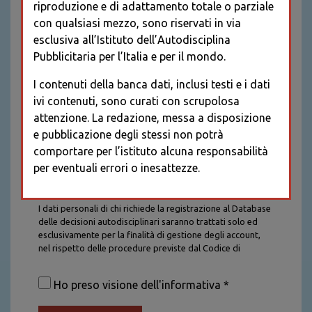
riproduzione e di adattamento totale o parziale
con qualsiasi mezzo, sono riservati in via
esclusiva all’Istituto dell’Autodisciplina
Pubblicitaria per l’Italia e per il mondo.
I contenuti della banca dati, inclusi testi e i dati
ivi contenuti, sono curati con scrupolosa
attenzione. La redazione, messa a disposizione
e pubblicazione degli stessi non potrà
comportare per l’istituto alcuna responsabilità
per eventuali errori o inesattezze.
Informativa sul trattamento dei dati personali
I dati personali di chi richiede la registrazione al Database
delle decisioni autodisciplinari saranno trattati solo ed
esclusivamente per la finalità di gestione degli account,
nel rispetto delle procedure previste dal Codice di
Autodisciplina della Comunicazione Commerciale. I dati
saranno trattati con tutte le cautele richieste dalla legge e
Ho preso visione dell'informativa *
saranno conservati per la durata stabilita caso per caso
dalla legge, con particolare riferimento agli obblighi