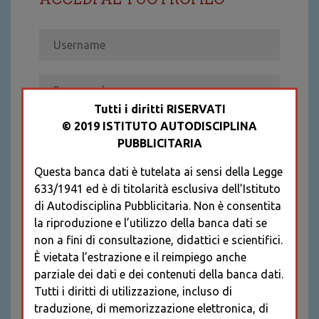
Tutti i diritti RISERVATI
© 2019 ISTITUTO AUTODISCIPLINA
ACCEDI
PUBBLICITARIA
Recupera password
Questa banca dati è tutelata ai sensi della Legge
REGISTRATI
633/1941 ed è di titolarità esclusiva dell’Istituto
* I CAMPI CONTRASSEGNATI SONO
di Autodisciplina Pubblicitaria. Non è consentita
OBBLIGATORI
la riproduzione e l’utilizzo della banca dati se
non a fini di consultazione, didattici e scientifici.
È vietata l’estrazione e il reimpiego anche
parziale dei dati e dei contenuti della banca dati.
Tutti i diritti di utilizzazione, incluso di
traduzione, di memorizzazione elettronica, di