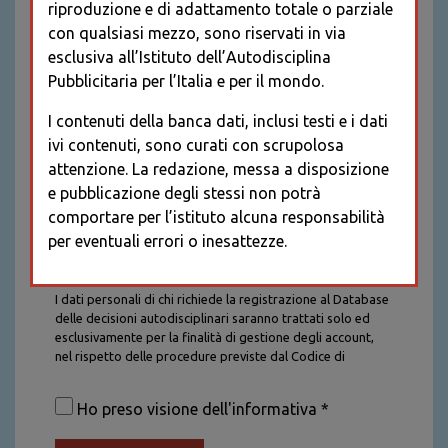
riproduzione e di adattamento totale o parziale
con qualsiasi mezzo, sono riservati in via
esclusiva all’Istituto dell’Autodisciplina
Pubblicitaria per l’Italia e per il mondo.
I contenuti della banca dati, inclusi testi e i dati
ivi contenuti, sono curati con scrupolosa
attenzione. La redazione, messa a disposizione
e pubblicazione degli stessi non potrà
comportare per l’istituto alcuna responsabilità
per eventuali errori o inesattezze.
Informativa sul trattamento dei dati personali
I dati personali di chi richiede la registrazione al Database
delle decisioni autodisciplinari saranno trattati solo ed
esclusivamente per la finalità di gestione degli account,
nel rispetto delle procedure previste dal Codice di
Autodisciplina della Comunicazione Commerciale. I dati
saranno trattati con tutte le cautele richieste dalla legge e
Ho preso visione dell'informativa *
saranno conservati per la durata stabilita caso per caso
dalla legge, con particolare riferimento agli obblighi