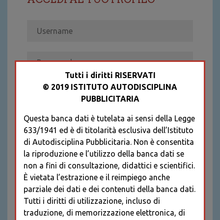
Tutti i diritti RISERVATI
© 2019 ISTITUTO AUTODISCIPLINA
ACCEDI
PUBBLICITARIA
Recupera password
Questa banca dati è tutelata ai sensi della Legge
REGISTRATI
633/1941 ed è di titolarità esclusiva dell’Istituto
* I CAMPI CONTRASSEGNATI SONO
di Autodisciplina Pubblicitaria. Non è consentita
OBBLIGATORI
la riproduzione e l’utilizzo della banca dati se
non a fini di consultazione, didattici e scientifici.
È vietata l’estrazione e il reimpiego anche
parziale dei dati e dei contenuti della banca dati.
Tutti i diritti di utilizzazione, incluso di
traduzione, di memorizzazione elettronica, di