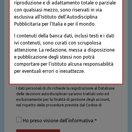
riproduzione e di adattamento totale o parziale
con qualsiasi mezzo, sono riservati in via
esclusiva all’Istituto dell’Autodisciplina
Pubblicitaria per l’Italia e per il mondo.
I contenuti della banca dati, inclusi testi e i dati
ivi contenuti, sono curati con scrupolosa
attenzione. La redazione, messa a disposizione
e pubblicazione degli stessi non potrà
comportare per l’istituto alcuna responsabilità
per eventuali errori o inesattezze.
Informativa sul trattamento dei dati personali
I dati personali di chi richiede la registrazione al Database
delle decisioni autodisciplinari saranno trattati solo ed
esclusivamente per la finalità di gestione degli account,
nel rispetto delle procedure previste dal Codice di
Autodisciplina della Comunicazione Commerciale. I dati
saranno trattati con tutte le cautele richieste dalla legge e
Ho preso visione dell'informativa *
saranno conservati per la durata stabilita caso per caso
dalla legge, con particolare riferimento agli obblighi