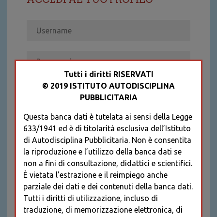
Tutti i diritti RISERVATI
© 2019 ISTITUTO AUTODISCIPLINA
ACCEDI
PUBBLICITARIA
Recupera password
Questa banca dati è tutelata ai sensi della Legge
REGISTRATI
633/1941 ed è di titolarità esclusiva dell’Istituto
* I CAMPI CONTRASSEGNATI SONO
di Autodisciplina Pubblicitaria. Non è consentita
OBBLIGATORI
la riproduzione e l’utilizzo della banca dati se
non a fini di consultazione, didattici e scientifici.
È vietata l’estrazione e il reimpiego anche
parziale dei dati e dei contenuti della banca dati.
Tutti i diritti di utilizzazione, incluso di
traduzione, di memorizzazione elettronica, di