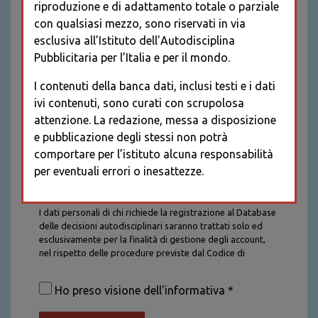
riproduzione e di adattamento totale o parziale
con qualsiasi mezzo, sono riservati in via
esclusiva all’Istituto dell’Autodisciplina
Pubblicitaria per l’Italia e per il mondo.
I contenuti della banca dati, inclusi testi e i dati
ivi contenuti, sono curati con scrupolosa
attenzione. La redazione, messa a disposizione
e pubblicazione degli stessi non potrà
comportare per l’istituto alcuna responsabilità
per eventuali errori o inesattezze.
Informativa sul trattamento dei dati personali
I dati personali di chi richiede la registrazione al Database
delle decisioni autodisciplinari saranno trattati solo ed
esclusivamente per la finalità di gestione degli account,
nel rispetto delle procedure previste dal Codice di
Autodisciplina della Comunicazione Commerciale. I dati
saranno trattati con tutte le cautele richieste dalla legge e
Ho preso visione dell'informativa *
saranno conservati per la durata stabilita caso per caso
dalla legge, con particolare riferimento agli obblighi