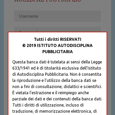
Tutti i diritti RISERVATI
© 2019 ISTITUTO AUTODISCIPLINA
ACCEDI
PUBBLICITARIA
Recupera password
Questa banca dati è tutelata ai sensi della Legge
REGISTRATI
633/1941 ed è di titolarità esclusiva dell’Istituto
* I CAMPI CONTRASSEGNATI SONO
di Autodisciplina Pubblicitaria. Non è consentita
OBBLIGATORI
la riproduzione e l’utilizzo della banca dati se
non a fini di consultazione, didattici e scientifici.
È vietata l’estrazione e il reimpiego anche
parziale dei dati e dei contenuti della banca dati.
Tutti i diritti di utilizzazione, incluso di
traduzione, di memorizzazione elettronica, di