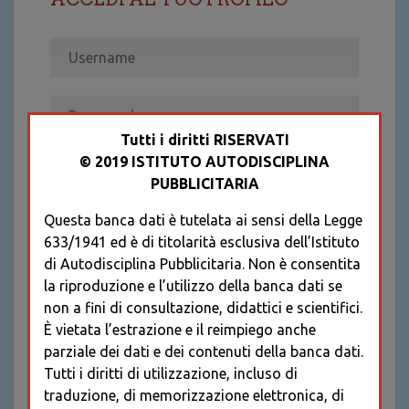
Tutti i diritti RISERVATI
© 2019 ISTITUTO AUTODISCIPLINA
ACCEDI
PUBBLICITARIA
Recupera password
Questa banca dati è tutelata ai sensi della Legge
REGISTRATI
633/1941 ed è di titolarità esclusiva dell’Istituto
* I CAMPI CONTRASSEGNATI SONO
di Autodisciplina Pubblicitaria. Non è consentita
OBBLIGATORI
la riproduzione e l’utilizzo della banca dati se
non a fini di consultazione, didattici e scientifici.
È vietata l’estrazione e il reimpiego anche
parziale dei dati e dei contenuti della banca dati.
Tutti i diritti di utilizzazione, incluso di
traduzione, di memorizzazione elettronica, di