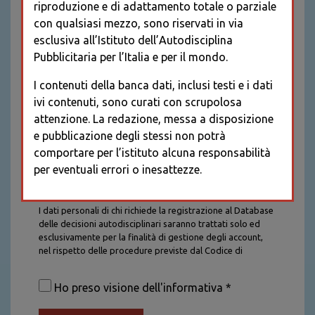
riproduzione e di adattamento totale o parziale
con qualsiasi mezzo, sono riservati in via
esclusiva all’Istituto dell’Autodisciplina
Pubblicitaria per l’Italia e per il mondo.
I contenuti della banca dati, inclusi testi e i dati
ivi contenuti, sono curati con scrupolosa
attenzione. La redazione, messa a disposizione
e pubblicazione degli stessi non potrà
comportare per l’istituto alcuna responsabilità
per eventuali errori o inesattezze.
Informativa sul trattamento dei dati personali
I dati personali di chi richiede la registrazione al Database
delle decisioni autodisciplinari saranno trattati solo ed
esclusivamente per la finalità di gestione degli account,
nel rispetto delle procedure previste dal Codice di
Autodisciplina della Comunicazione Commerciale. I dati
saranno trattati con tutte le cautele richieste dalla legge e
Ho preso visione dell'informativa *
saranno conservati per la durata stabilita caso per caso
dalla legge, con particolare riferimento agli obblighi