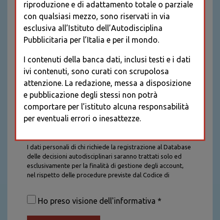
riproduzione e di adattamento totale o parziale
con qualsiasi mezzo, sono riservati in via
esclusiva all’Istituto dell’Autodisciplina
Pubblicitaria per l’Italia e per il mondo.
I contenuti della banca dati, inclusi testi e i dati
ivi contenuti, sono curati con scrupolosa
attenzione. La redazione, messa a disposizione
e pubblicazione degli stessi non potrà
comportare per l’istituto alcuna responsabilità
per eventuali errori o inesattezze.
Informativa sul trattamento dei dati personali
I dati personali di chi richiede la registrazione al Database
delle decisioni autodisciplinari saranno trattati solo ed
esclusivamente per la finalità di gestione degli account,
nel rispetto delle procedure previste dal Codice di
Autodisciplina della Comunicazione Commerciale. I dati
saranno trattati con tutte le cautele richieste dalla legge e
Ho preso visione dell'informativa *
saranno conservati per la durata stabilita caso per caso
dalla legge, con particolare riferimento agli obblighi