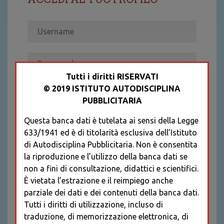
Tutti i diritti RISERVATI
© 2019 ISTITUTO AUTODISCIPLINA
ACCEDI
PUBBLICITARIA
Recupera password
Questa banca dati è tutelata ai sensi della Legge
REGISTRATI
633/1941 ed è di titolarità esclusiva dell’Istituto
* I CAMPI CONTRASSEGNATI SONO
di Autodisciplina Pubblicitaria. Non è consentita
OBBLIGATORI
la riproduzione e l’utilizzo della banca dati se
non a fini di consultazione, didattici e scientifici.
È vietata l’estrazione e il reimpiego anche
parziale dei dati e dei contenuti della banca dati.
Tutti i diritti di utilizzazione, incluso di
traduzione, di memorizzazione elettronica, di