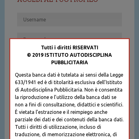
Tutti i diritti RISERVATI
© 2019 ISTITUTO AUTODISCIPLINA
ACCEDI
PUBBLICITARIA
Recupera password
Questa banca dati è tutelata ai sensi della Legge
REGISTRATI
633/1941 ed è di titolarità esclusiva dell’Istituto
* I CAMPI CONTRASSEGNATI SONO
di Autodisciplina Pubblicitaria. Non è consentita
OBBLIGATORI
la riproduzione e l’utilizzo della banca dati se
non a fini di consultazione, didattici e scientifici.
È vietata l’estrazione e il reimpiego anche
parziale dei dati e dei contenuti della banca dati.
Tutti i diritti di utilizzazione, incluso di
traduzione, di memorizzazione elettronica, di