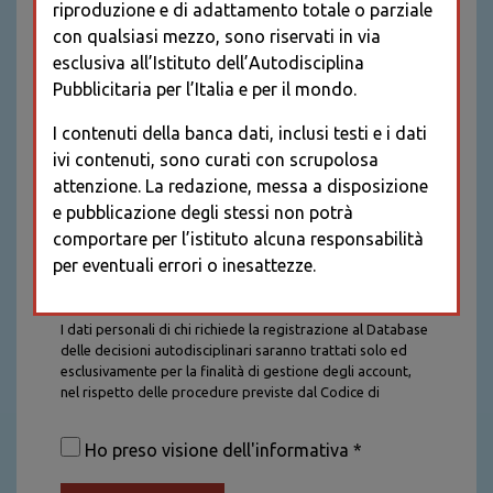
riproduzione e di adattamento totale o parziale
con qualsiasi mezzo, sono riservati in via
esclusiva all’Istituto dell’Autodisciplina
Pubblicitaria per l’Italia e per il mondo.
I contenuti della banca dati, inclusi testi e i dati
ivi contenuti, sono curati con scrupolosa
attenzione. La redazione, messa a disposizione
e pubblicazione degli stessi non potrà
comportare per l’istituto alcuna responsabilità
per eventuali errori o inesattezze.
Informativa sul trattamento dei dati personali
I dati personali di chi richiede la registrazione al Database
delle decisioni autodisciplinari saranno trattati solo ed
esclusivamente per la finalità di gestione degli account,
nel rispetto delle procedure previste dal Codice di
Autodisciplina della Comunicazione Commerciale. I dati
saranno trattati con tutte le cautele richieste dalla legge e
Ho preso visione dell'informativa *
saranno conservati per la durata stabilita caso per caso
dalla legge, con particolare riferimento agli obblighi