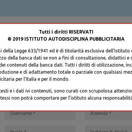
ACCEDI AL TUO PROFILO
Tutti i diritti RISERVATI
© 2019 ISTITUTO AUTODISCIPLINA PUBBLICITARIA
 della Legge 633/1941 ed è di titolarità esclusiva dell’Istituto
zzo della banca dati se non a fini di consultazione, didattici e sci
i contenuti della banca dati. Tutti i diritti di utilizzazione, in
oduzione e di adattamento totale o parziale con qualsiasi mezz
REGISTRATI
* I CAMPI CONTRASSEGNATI SONO OBBLIGATORI
citaria per l’Italia e per il mondo.
 testi e i dati ivi contenuti, sono curati con scrupolosa attenz
tessi non potrà comportare per l’istituto alcuna responsabilità 