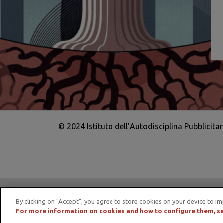
© 2024 Istituto dell’Autodisciplina Pubblicita
IAP è membro di EASA – European Adv
By clicking on "Accept", you agree to store cookies on your device to im
For more information on cookies and how to configure them, se