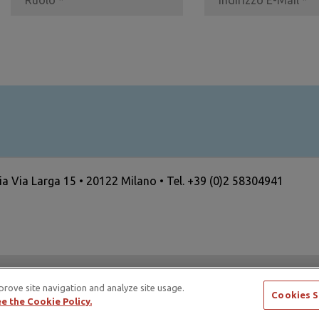
ria Via Larga 15 • 20122 Milano • Tel. +39 (0)2 58304941
ertising Standards Alliance e di ICAS – International Council
prove site navigation and analyze site usage.
Cookies S
e the Cookie Policy.