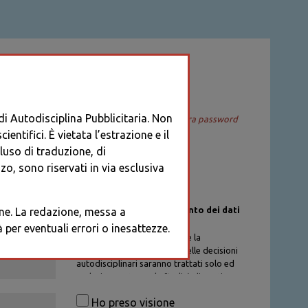
ACCEDI
 di Autodisciplina Pubblicitaria. Non
Recupera password
entifici. È vietata l’estrazione e il
cluso di traduzione, di
o, sono riservati in via esclusiva
Informativa sul trattamento dei dati
ione. La redazione, messa a
personali
per eventuali errori o inesattezze.
I dati personali di chi richiede la
registrazione al Database delle decisioni
autodisciplinari saranno trattati solo ed
esclusivamente per la finalità di gestione
degli account, nel rispetto delle
Ho preso visione
procedure previste dal Codice di