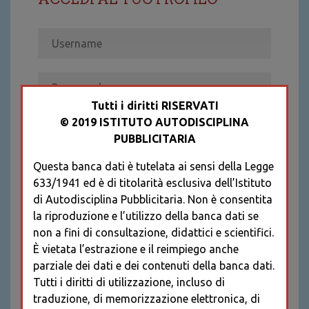
Tutti i diritti RISERVATI
© 2019 ISTITUTO AUTODISCIPLINA
ACCEDI
PUBBLICITARIA
Recupera password
Questa banca dati è tutelata ai sensi della Legge
REGISTRATI
633/1941 ed è di titolarità esclusiva dell’Istituto
* I CAMPI CONTRASSEGNATI SONO
di Autodisciplina Pubblicitaria. Non è consentita
OBBLIGATORI
la riproduzione e l’utilizzo della banca dati se
non a fini di consultazione, didattici e scientifici.
È vietata l’estrazione e il reimpiego anche
parziale dei dati e dei contenuti della banca dati.
Tutti i diritti di utilizzazione, incluso di
traduzione, di memorizzazione elettronica, di