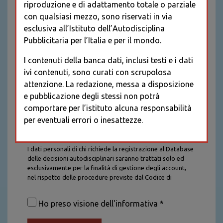
riproduzione e di adattamento totale o parziale
con qualsiasi mezzo, sono riservati in via
esclusiva all’Istituto dell’Autodisciplina
Pubblicitaria per l’Italia e per il mondo.
I contenuti della banca dati, inclusi testi e i dati
ivi contenuti, sono curati con scrupolosa
attenzione. La redazione, messa a disposizione
e pubblicazione degli stessi non potrà
comportare per l’istituto alcuna responsabilità
per eventuali errori o inesattezze.
Informativa sul trattamento dei dati personali
I dati personali di chi richiede la registrazione al Database
delle decisioni autodisciplinari saranno trattati solo ed
esclusivamente per la finalità di gestione degli account,
nel rispetto delle procedure previste dal Codice di
Autodisciplina della Comunicazione Commerciale. I dati
saranno trattati con tutte le cautele richieste dalla legge e
Ho preso visione dell'informativa *
saranno conservati per la durata stabilita caso per caso
dalla legge, con particolare riferimento agli obblighi