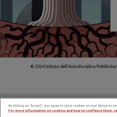
© 2024 Istituto dell’Autodisciplina Pubblicita
IAP è membro di EASA – European Adv
By clicking on "Accept", you agree to store cookies on your device to im
For more information on cookies and how to configure them, se