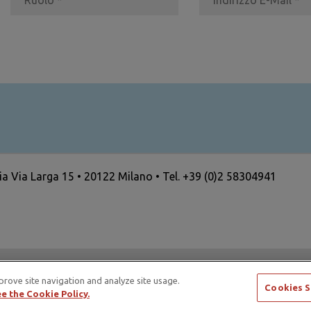
ria Via Larga 15 • 20122 Milano • Tel. +39 (0)2 58304941
ertising Standards Alliance e di ICAS – International Council
prove site navigation and analyze site usage.
Cookies S
e the Cookie Policy.