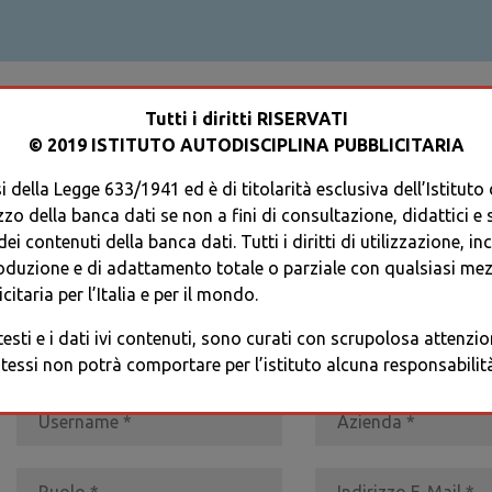
ACCEDI AL TUO PROFILO
Tutti i diritti RISERVATI
© 2019 ISTITUTO AUTODISCIPLINA PUBBLICITARIA
 della Legge 633/1941 ed è di titolarità esclusiva dell’Istituto
zzo della banca dati se non a fini di consultazione, didattici e sci
i contenuti della banca dati. Tutti i diritti di utilizzazione, in
oduzione e di adattamento totale o parziale con qualsiasi mezz
REGISTRATI
* I CAMPI CONTRASSEGNATI SONO OBBLIGATORI
citaria per l’Italia e per il mondo.
 testi e i dati ivi contenuti, sono curati con scrupolosa attenz
tessi non potrà comportare per l’istituto alcuna responsabilità 