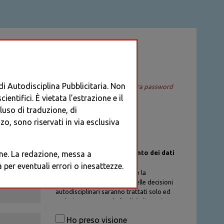
ACCEDI
 di Autodisciplina Pubblicitaria. Non
Recupera password
entifici. È vietata l’estrazione e il
cluso di traduzione, di
o, sono riservati in via esclusiva
Informativa sul trattamento dei dati
ione. La redazione, messa a
personali
per eventuali errori o inesattezze.
I dati personali di chi richiede la
registrazione al Database delle decisioni
autodisciplinari saranno trattati solo ed
esclusivamente per la finalità di gestione
degli account, nel rispetto delle
Ho preso visione
procedure previste dal Codice di