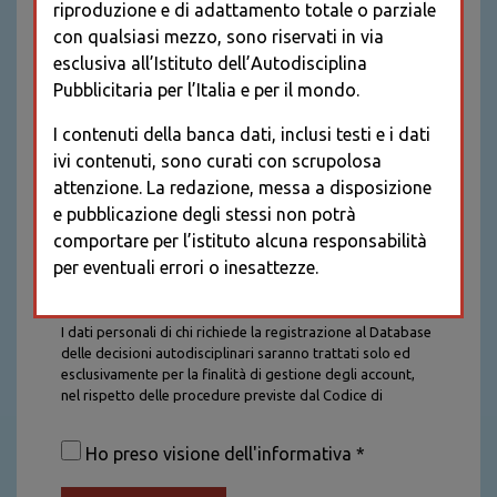
riproduzione e di adattamento totale o parziale
con qualsiasi mezzo, sono riservati in via
esclusiva all’Istituto dell’Autodisciplina
Pubblicitaria per l’Italia e per il mondo.
I contenuti della banca dati, inclusi testi e i dati
ivi contenuti, sono curati con scrupolosa
attenzione. La redazione, messa a disposizione
e pubblicazione degli stessi non potrà
comportare per l’istituto alcuna responsabilità
per eventuali errori o inesattezze.
Informativa sul trattamento dei dati personali
I dati personali di chi richiede la registrazione al Database
delle decisioni autodisciplinari saranno trattati solo ed
esclusivamente per la finalità di gestione degli account,
nel rispetto delle procedure previste dal Codice di
Autodisciplina della Comunicazione Commerciale. I dati
saranno trattati con tutte le cautele richieste dalla legge e
Ho preso visione dell'informativa *
saranno conservati per la durata stabilita caso per caso
dalla legge, con particolare riferimento agli obblighi