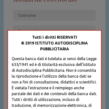
Tutti i diritti RISERVATI
© 2019 ISTITUTO AUTODISCIPLINA
ACCEDI
PUBBLICITARIA
Recupera password
Questa banca dati è tutelata ai sensi della Legge
REGISTRATI
633/1941 ed è di titolarità esclusiva dell’Istituto
* I CAMPI CONTRASSEGNATI SONO
di Autodisciplina Pubblicitaria. Non è consentita
OBBLIGATORI
la riproduzione e l’utilizzo della banca dati se
non a fini di consultazione, didattici e scientifici.
È vietata l’estrazione e il reimpiego anche
parziale dei dati e dei contenuti della banca dati.
Tutti i diritti di utilizzazione, incluso di
traduzione, di memorizzazione elettronica, di