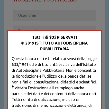
Tutti i diritti RISERVATI
© 2019 ISTITUTO AUTODISCIPLINA
ACCEDI
PUBBLICITARIA
Recupera password
Questa banca dati è tutelata ai sensi della Legge
REGISTRATI
633/1941 ed è di titolarità esclusiva dell’Istituto
* I CAMPI CONTRASSEGNATI SONO
di Autodisciplina Pubblicitaria. Non è consentita
OBBLIGATORI
la riproduzione e l’utilizzo della banca dati se
non a fini di consultazione, didattici e scientifici.
È vietata l’estrazione e il reimpiego anche
parziale dei dati e dei contenuti della banca dati.
Tutti i diritti di utilizzazione, incluso di
traduzione, di memorizzazione elettronica, di