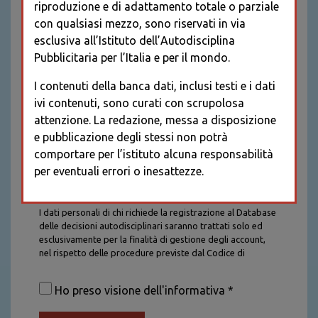
riproduzione e di adattamento totale o parziale
con qualsiasi mezzo, sono riservati in via
esclusiva all’Istituto dell’Autodisciplina
Pubblicitaria per l’Italia e per il mondo.
I contenuti della banca dati, inclusi testi e i dati
ivi contenuti, sono curati con scrupolosa
attenzione. La redazione, messa a disposizione
e pubblicazione degli stessi non potrà
comportare per l’istituto alcuna responsabilità
per eventuali errori o inesattezze.
Informativa sul trattamento dei dati personali
I dati personali di chi richiede la registrazione al Database
delle decisioni autodisciplinari saranno trattati solo ed
esclusivamente per la finalità di gestione degli account,
nel rispetto delle procedure previste dal Codice di
Autodisciplina della Comunicazione Commerciale. I dati
saranno trattati con tutte le cautele richieste dalla legge e
Ho preso visione dell'informativa *
saranno conservati per la durata stabilita caso per caso
dalla legge, con particolare riferimento agli obblighi