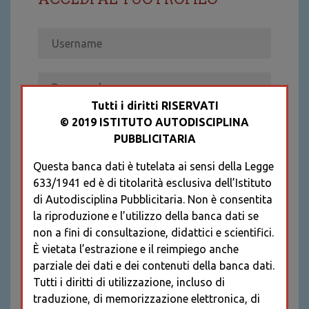
Tutti i diritti RISERVATI
© 2019 ISTITUTO AUTODISCIPLINA
ACCEDI
PUBBLICITARIA
Recupera password
Questa banca dati è tutelata ai sensi della Legge
REGISTRATI
633/1941 ed è di titolarità esclusiva dell’Istituto
* I CAMPI CONTRASSEGNATI SONO
di Autodisciplina Pubblicitaria. Non è consentita
OBBLIGATORI
la riproduzione e l’utilizzo della banca dati se
non a fini di consultazione, didattici e scientifici.
È vietata l’estrazione e il reimpiego anche
parziale dei dati e dei contenuti della banca dati.
Tutti i diritti di utilizzazione, incluso di
traduzione, di memorizzazione elettronica, di