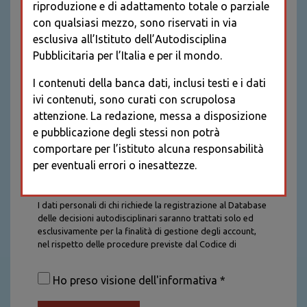
riproduzione e di adattamento totale o parziale
con qualsiasi mezzo, sono riservati in via
esclusiva all’Istituto dell’Autodisciplina
Pubblicitaria per l’Italia e per il mondo.
I contenuti della banca dati, inclusi testi e i dati
ivi contenuti, sono curati con scrupolosa
attenzione. La redazione, messa a disposizione
e pubblicazione degli stessi non potrà
comportare per l’istituto alcuna responsabilità
per eventuali errori o inesattezze.
Informativa sul trattamento dei dati personali
I dati personali di chi richiede la registrazione al Database
delle decisioni autodisciplinari saranno trattati solo ed
esclusivamente per la finalità di gestione degli account,
nel rispetto delle procedure previste dal Codice di
Autodisciplina della Comunicazione Commerciale. I dati
saranno trattati con tutte le cautele richieste dalla legge e
Ho preso visione dell'informativa *
saranno conservati per la durata stabilita caso per caso
dalla legge, con particolare riferimento agli obblighi