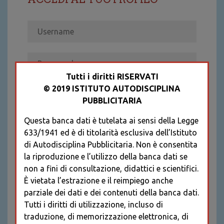
Tutti i diritti RISERVATI
© 2019 ISTITUTO AUTODISCIPLINA
ACCEDI
PUBBLICITARIA
Recupera password
Questa banca dati è tutelata ai sensi della Legge
REGISTRATI
633/1941 ed è di titolarità esclusiva dell’Istituto
* I CAMPI CONTRASSEGNATI SONO
di Autodisciplina Pubblicitaria. Non è consentita
OBBLIGATORI
la riproduzione e l’utilizzo della banca dati se
non a fini di consultazione, didattici e scientifici.
È vietata l’estrazione e il reimpiego anche
parziale dei dati e dei contenuti della banca dati.
Tutti i diritti di utilizzazione, incluso di
traduzione, di memorizzazione elettronica, di