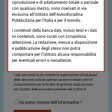
riproduzione e di adattamento totale o parziale
con qualsiasi mezzo, sono riservati in via
esclusiva all’Istituto dell’Autodisciplina
Pubblicitaria per l’Italia e per il mondo.
I contenuti della banca dati, inclusi testi e i dati
ivi contenuti, sono curati con scrupolosa
attenzione. La redazione, messa a disposizione
e pubblicazione degli stessi non potrà
comportare per l’istituto alcuna responsabilità
per eventuali errori o inesattezze.
Informativa sul trattamento dei dati personali
I dati personali di chi richiede la registrazione al Database
delle decisioni autodisciplinari saranno trattati solo ed
esclusivamente per la finalità di gestione degli account,
nel rispetto delle procedure previste dal Codice di
Autodisciplina della Comunicazione Commerciale. I dati
saranno trattati con tutte le cautele richieste dalla legge e
Ho preso visione dell'informativa *
saranno conservati per la durata stabilita caso per caso
dalla legge, con particolare riferimento agli obblighi