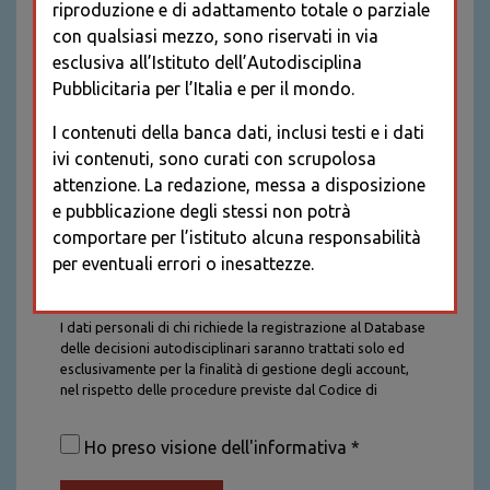
riproduzione e di adattamento totale o parziale
con qualsiasi mezzo, sono riservati in via
esclusiva all’Istituto dell’Autodisciplina
Pubblicitaria per l’Italia e per il mondo.
I contenuti della banca dati, inclusi testi e i dati
ivi contenuti, sono curati con scrupolosa
attenzione. La redazione, messa a disposizione
e pubblicazione degli stessi non potrà
comportare per l’istituto alcuna responsabilità
per eventuali errori o inesattezze.
Informativa sul trattamento dei dati personali
I dati personali di chi richiede la registrazione al Database
delle decisioni autodisciplinari saranno trattati solo ed
esclusivamente per la finalità di gestione degli account,
nel rispetto delle procedure previste dal Codice di
Autodisciplina della Comunicazione Commerciale. I dati
saranno trattati con tutte le cautele richieste dalla legge e
Ho preso visione dell'informativa *
saranno conservati per la durata stabilita caso per caso
dalla legge, con particolare riferimento agli obblighi