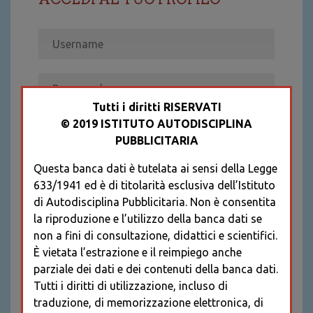
Tutti i diritti RISERVATI
© 2019 ISTITUTO AUTODISCIPLINA
ACCEDI
PUBBLICITARIA
Recupera password
Questa banca dati è tutelata ai sensi della Legge
REGISTRATI
633/1941 ed è di titolarità esclusiva dell’Istituto
* I CAMPI CONTRASSEGNATI SONO
di Autodisciplina Pubblicitaria. Non è consentita
OBBLIGATORI
la riproduzione e l’utilizzo della banca dati se
non a fini di consultazione, didattici e scientifici.
È vietata l’estrazione e il reimpiego anche
parziale dei dati e dei contenuti della banca dati.
Tutti i diritti di utilizzazione, incluso di
traduzione, di memorizzazione elettronica, di