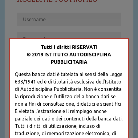
Tutti i diritti RISERVATI
© 2019 ISTITUTO AUTODISCIPLINA
ACCEDI
PUBBLICITARIA
Recupera password
Questa banca dati è tutelata ai sensi della Legge
REGISTRATI
633/1941 ed è di titolarità esclusiva dell’Istituto
* I CAMPI CONTRASSEGNATI SONO
di Autodisciplina Pubblicitaria. Non è consentita
OBBLIGATORI
la riproduzione e l’utilizzo della banca dati se
non a fini di consultazione, didattici e scientifici.
È vietata l’estrazione e il reimpiego anche
parziale dei dati e dei contenuti della banca dati.
Tutti i diritti di utilizzazione, incluso di
traduzione, di memorizzazione elettronica, di