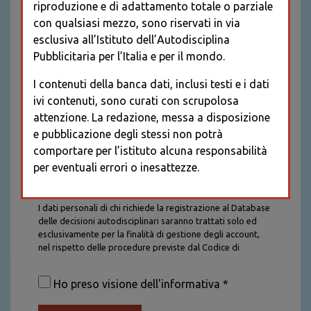
riproduzione e di adattamento totale o parziale
con qualsiasi mezzo, sono riservati in via
esclusiva all’Istituto dell’Autodisciplina
Pubblicitaria per l’Italia e per il mondo.
I contenuti della banca dati, inclusi testi e i dati
ivi contenuti, sono curati con scrupolosa
attenzione. La redazione, messa a disposizione
e pubblicazione degli stessi non potrà
comportare per l’istituto alcuna responsabilità
per eventuali errori o inesattezze.
Informativa sul trattamento dei dati personali
I dati personali di chi richiede la registrazione al Database
delle decisioni autodisciplinari saranno trattati solo ed
esclusivamente per la finalità di gestione degli account,
nel rispetto delle procedure previste dal Codice di
Autodisciplina della Comunicazione Commerciale. I dati
saranno trattati con tutte le cautele richieste dalla legge e
Ho preso visione dell'informativa *
saranno conservati per la durata stabilita caso per caso
dalla legge, con particolare riferimento agli obblighi