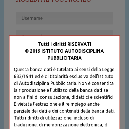
Tutti i diritti RISERVATI
© 2019 ISTITUTO AUTODISCIPLINA
ACCEDI
PUBBLICITARIA
Recupera password
Questa banca dati è tutelata ai sensi della Legge
REGISTRATI
633/1941 ed è di titolarità esclusiva dell’Istituto
* I CAMPI CONTRASSEGNATI SONO
di Autodisciplina Pubblicitaria. Non è consentita
OBBLIGATORI
la riproduzione e l’utilizzo della banca dati se
non a fini di consultazione, didattici e scientifici.
È vietata l’estrazione e il reimpiego anche
parziale dei dati e dei contenuti della banca dati.
Tutti i diritti di utilizzazione, incluso di
traduzione, di memorizzazione elettronica, di