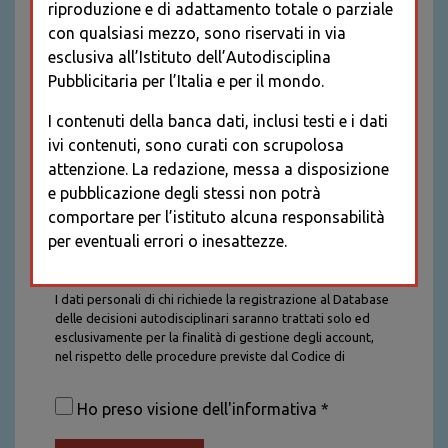
riproduzione e di adattamento totale o parziale
con qualsiasi mezzo, sono riservati in via
esclusiva all’Istituto dell’Autodisciplina
Pubblicitaria per l’Italia e per il mondo.
I contenuti della banca dati, inclusi testi e i dati
ivi contenuti, sono curati con scrupolosa
attenzione. La redazione, messa a disposizione
e pubblicazione degli stessi non potrà
comportare per l’istituto alcuna responsabilità
per eventuali errori o inesattezze.
Informativa sul trattamento dei dati personali
I dati personali di chi richiede la registrazione al Database
delle decisioni autodisciplinari saranno trattati solo ed
esclusivamente per la finalità di gestione degli account,
nel rispetto delle procedure previste dal Codice di
Autodisciplina della Comunicazione Commerciale. I dati
saranno trattati con tutte le cautele richieste dalla legge e
Ho preso visione dell'informativa *
saranno conservati per la durata stabilita caso per caso
dalla legge, con particolare riferimento agli obblighi