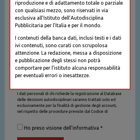
riproduzione e di adattamento totale o parziale
con qualsiasi mezzo, sono riservati in via
esclusiva all’Istituto dell’Autodisciplina
Pubblicitaria per l’Italia e per il mondo.
I contenuti della banca dati, inclusi testi e i dati
ivi contenuti, sono curati con scrupolosa
attenzione. La redazione, messa a disposizione
e pubblicazione degli stessi non potrà
comportare per l’istituto alcuna responsabilità
per eventuali errori o inesattezze.
Informativa sul trattamento dei dati personali
I dati personali di chi richiede la registrazione al Database
delle decisioni autodisciplinari saranno trattati solo ed
esclusivamente per la finalità di gestione degli account,
nel rispetto delle procedure previste dal Codice di
Autodisciplina della Comunicazione Commerciale. I dati
saranno trattati con tutte le cautele richieste dalla legge e
Ho preso visione dell'informativa *
saranno conservati per la durata stabilita caso per caso
dalla legge, con particolare riferimento agli obblighi