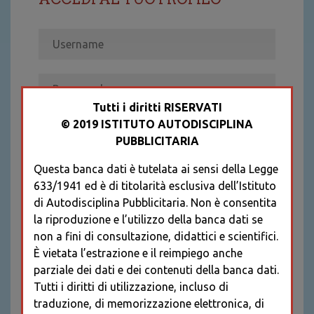
Tutti i diritti RISERVATI
© 2019 ISTITUTO AUTODISCIPLINA
ACCEDI
PUBBLICITARIA
Recupera password
Questa banca dati è tutelata ai sensi della Legge
REGISTRATI
633/1941 ed è di titolarità esclusiva dell’Istituto
* I CAMPI CONTRASSEGNATI SONO
di Autodisciplina Pubblicitaria. Non è consentita
OBBLIGATORI
la riproduzione e l’utilizzo della banca dati se
non a fini di consultazione, didattici e scientifici.
È vietata l’estrazione e il reimpiego anche
parziale dei dati e dei contenuti della banca dati.
Tutti i diritti di utilizzazione, incluso di
traduzione, di memorizzazione elettronica, di