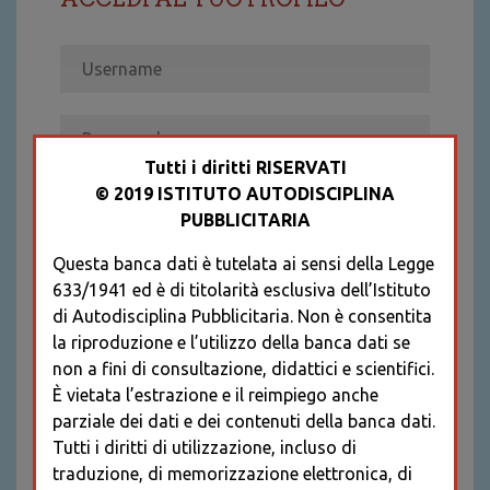
Tutti i diritti RISERVATI
© 2019 ISTITUTO AUTODISCIPLINA
ACCEDI
PUBBLICITARIA
Recupera password
Questa banca dati è tutelata ai sensi della Legge
REGISTRATI
633/1941 ed è di titolarità esclusiva dell’Istituto
* I CAMPI CONTRASSEGNATI SONO
di Autodisciplina Pubblicitaria. Non è consentita
OBBLIGATORI
la riproduzione e l’utilizzo della banca dati se
non a fini di consultazione, didattici e scientifici.
È vietata l’estrazione e il reimpiego anche
parziale dei dati e dei contenuti della banca dati.
Tutti i diritti di utilizzazione, incluso di
traduzione, di memorizzazione elettronica, di