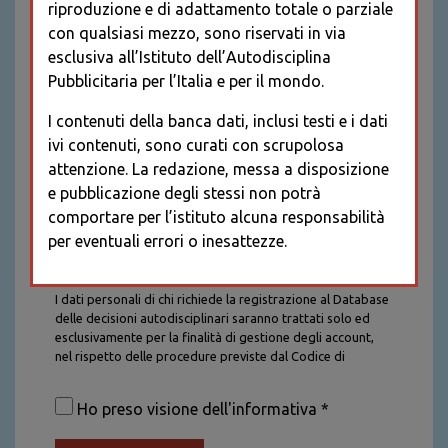
riproduzione e di adattamento totale o parziale
con qualsiasi mezzo, sono riservati in via
esclusiva all’Istituto dell’Autodisciplina
Pubblicitaria per l’Italia e per il mondo.
I contenuti della banca dati, inclusi testi e i dati
ivi contenuti, sono curati con scrupolosa
attenzione. La redazione, messa a disposizione
e pubblicazione degli stessi non potrà
comportare per l’istituto alcuna responsabilità
per eventuali errori o inesattezze.
Informativa sul trattamento dei dati personali
I dati personali di chi richiede la registrazione al Database
delle decisioni autodisciplinari saranno trattati solo ed
esclusivamente per la finalità di gestione degli account,
nel rispetto delle procedure previste dal Codice di
Autodisciplina della Comunicazione Commerciale. I dati
saranno trattati con tutte le cautele richieste dalla legge e
Ho preso visione dell'informativa *
saranno conservati per la durata stabilita caso per caso
dalla legge, con particolare riferimento agli obblighi