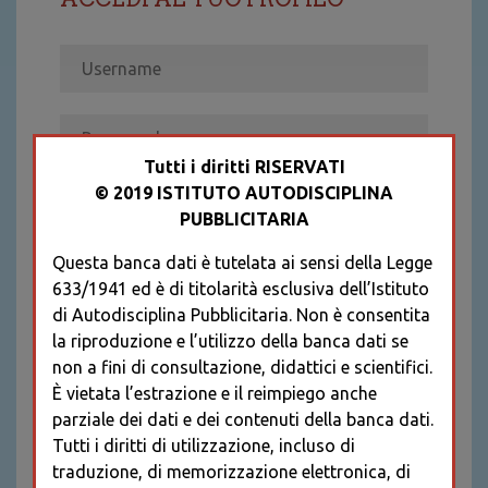
Tutti i diritti RISERVATI
© 2019 ISTITUTO AUTODISCIPLINA
ACCEDI
PUBBLICITARIA
Recupera password
Questa banca dati è tutelata ai sensi della Legge
REGISTRATI
633/1941 ed è di titolarità esclusiva dell’Istituto
* I CAMPI CONTRASSEGNATI SONO
di Autodisciplina Pubblicitaria. Non è consentita
OBBLIGATORI
la riproduzione e l’utilizzo della banca dati se
non a fini di consultazione, didattici e scientifici.
È vietata l’estrazione e il reimpiego anche
parziale dei dati e dei contenuti della banca dati.
Tutti i diritti di utilizzazione, incluso di
traduzione, di memorizzazione elettronica, di