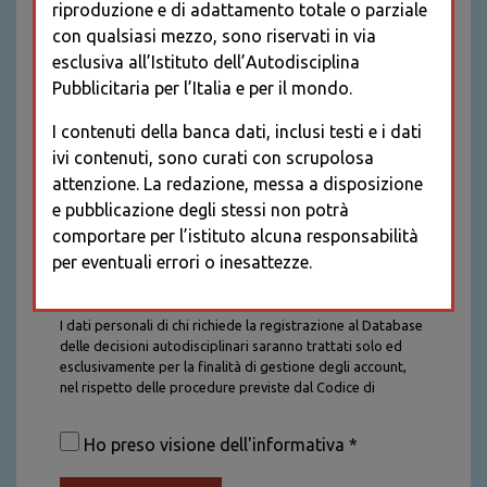
riproduzione e di adattamento totale o parziale
con qualsiasi mezzo, sono riservati in via
esclusiva all’Istituto dell’Autodisciplina
Pubblicitaria per l’Italia e per il mondo.
I contenuti della banca dati, inclusi testi e i dati
ivi contenuti, sono curati con scrupolosa
attenzione. La redazione, messa a disposizione
e pubblicazione degli stessi non potrà
comportare per l’istituto alcuna responsabilità
per eventuali errori o inesattezze.
Informativa sul trattamento dei dati personali
I dati personali di chi richiede la registrazione al Database
delle decisioni autodisciplinari saranno trattati solo ed
esclusivamente per la finalità di gestione degli account,
nel rispetto delle procedure previste dal Codice di
Autodisciplina della Comunicazione Commerciale. I dati
saranno trattati con tutte le cautele richieste dalla legge e
Ho preso visione dell'informativa *
saranno conservati per la durata stabilita caso per caso
dalla legge, con particolare riferimento agli obblighi