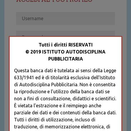
Tutti i diritti RISERVATI
© 2019 ISTITUTO AUTODISCIPLINA
ACCEDI
PUBBLICITARIA
Recupera password
Questa banca dati è tutelata ai sensi della Legge
REGISTRATI
633/1941 ed è di titolarità esclusiva dell’Istituto
* I CAMPI CONTRASSEGNATI SONO
di Autodisciplina Pubblicitaria. Non è consentita
OBBLIGATORI
la riproduzione e l’utilizzo della banca dati se
non a fini di consultazione, didattici e scientifici.
È vietata l’estrazione e il reimpiego anche
parziale dei dati e dei contenuti della banca dati.
Tutti i diritti di utilizzazione, incluso di
traduzione, di memorizzazione elettronica, di