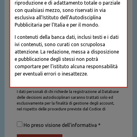
riproduzione e di adattamento totale o parziale
con qualsiasi mezzo, sono riservati in via
esclusiva all’Istituto dell’Autodisciplina
Pubblicitaria per l’Italia e per il mondo.
I contenuti della banca dati, inclusi testi e i dati
ivi contenuti, sono curati con scrupolosa
attenzione. La redazione, messa a disposizione
e pubblicazione degli stessi non potrà
comportare per l’istituto alcuna responsabilità
per eventuali errori o inesattezze.
Informativa sul trattamento dei dati personali
I dati personali di chi richiede la registrazione al Database
delle decisioni autodisciplinari saranno trattati solo ed
esclusivamente per la finalità di gestione degli account,
nel rispetto delle procedure previste dal Codice di
Autodisciplina della Comunicazione Commerciale. I dati
saranno trattati con tutte le cautele richieste dalla legge e
Ho preso visione dell'informativa *
saranno conservati per la durata stabilita caso per caso
dalla legge, con particolare riferimento agli obblighi