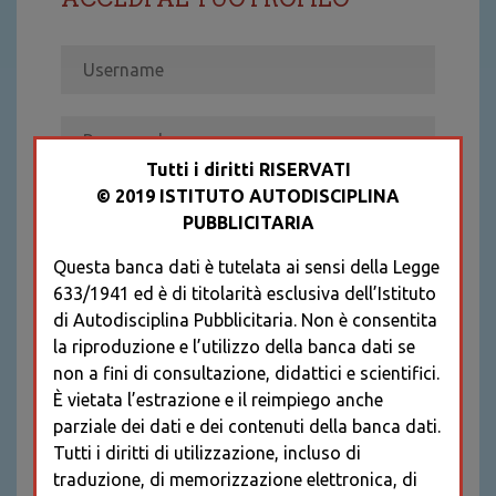
Tutti i diritti RISERVATI
© 2019 ISTITUTO AUTODISCIPLINA
ACCEDI
PUBBLICITARIA
Recupera password
Questa banca dati è tutelata ai sensi della Legge
REGISTRATI
633/1941 ed è di titolarità esclusiva dell’Istituto
* I CAMPI CONTRASSEGNATI SONO
di Autodisciplina Pubblicitaria. Non è consentita
OBBLIGATORI
la riproduzione e l’utilizzo della banca dati se
non a fini di consultazione, didattici e scientifici.
È vietata l’estrazione e il reimpiego anche
parziale dei dati e dei contenuti della banca dati.
Tutti i diritti di utilizzazione, incluso di
traduzione, di memorizzazione elettronica, di