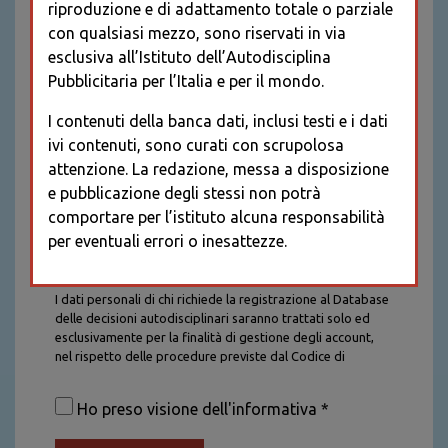
riproduzione e di adattamento totale o parziale
con qualsiasi mezzo, sono riservati in via
esclusiva all’Istituto dell’Autodisciplina
Pubblicitaria per l’Italia e per il mondo.
I contenuti della banca dati, inclusi testi e i dati
ivi contenuti, sono curati con scrupolosa
attenzione. La redazione, messa a disposizione
e pubblicazione degli stessi non potrà
comportare per l’istituto alcuna responsabilità
per eventuali errori o inesattezze.
Informativa sul trattamento dei dati personali
I dati personali di chi richiede la registrazione al Database
delle decisioni autodisciplinari saranno trattati solo ed
esclusivamente per la finalità di gestione degli account,
nel rispetto delle procedure previste dal Codice di
Autodisciplina della Comunicazione Commerciale. I dati
saranno trattati con tutte le cautele richieste dalla legge e
Ho preso visione dell'informativa *
saranno conservati per la durata stabilita caso per caso
dalla legge, con particolare riferimento agli obblighi