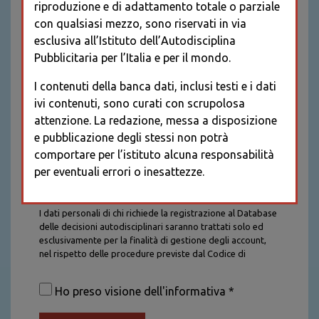
riproduzione e di adattamento totale o parziale
con qualsiasi mezzo, sono riservati in via
esclusiva all’Istituto dell’Autodisciplina
Pubblicitaria per l’Italia e per il mondo.
I contenuti della banca dati, inclusi testi e i dati
ivi contenuti, sono curati con scrupolosa
attenzione. La redazione, messa a disposizione
e pubblicazione degli stessi non potrà
comportare per l’istituto alcuna responsabilità
per eventuali errori o inesattezze.
Informativa sul trattamento dei dati personali
I dati personali di chi richiede la registrazione al Database
delle decisioni autodisciplinari saranno trattati solo ed
esclusivamente per la finalità di gestione degli account,
nel rispetto delle procedure previste dal Codice di
Autodisciplina della Comunicazione Commerciale. I dati
saranno trattati con tutte le cautele richieste dalla legge e
Ho preso visione dell'informativa *
saranno conservati per la durata stabilita caso per caso
dalla legge, con particolare riferimento agli obblighi