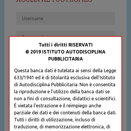
Tutti i diritti RISERVATI
© 2019 ISTITUTO AUTODISCIPLINA
ACCEDI
PUBBLICITARIA
Recupera password
Questa banca dati è tutelata ai sensi della Legge
REGISTRATI
633/1941 ed è di titolarità esclusiva dell’Istituto
* I CAMPI CONTRASSEGNATI SONO
di Autodisciplina Pubblicitaria. Non è consentita
OBBLIGATORI
la riproduzione e l’utilizzo della banca dati se
non a fini di consultazione, didattici e scientifici.
È vietata l’estrazione e il reimpiego anche
parziale dei dati e dei contenuti della banca dati.
Tutti i diritti di utilizzazione, incluso di
traduzione, di memorizzazione elettronica, di