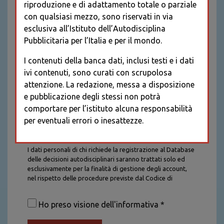
riproduzione e di adattamento totale o parziale
con qualsiasi mezzo, sono riservati in via
esclusiva all’Istituto dell’Autodisciplina
Pubblicitaria per l’Italia e per il mondo.
I contenuti della banca dati, inclusi testi e i dati
ivi contenuti, sono curati con scrupolosa
attenzione. La redazione, messa a disposizione
e pubblicazione degli stessi non potrà
comportare per l’istituto alcuna responsabilità
per eventuali errori o inesattezze.
Informativa sul trattamento dei dati personali
I dati personali di chi richiede la registrazione al Database
delle decisioni autodisciplinari saranno trattati solo ed
esclusivamente per la finalità di gestione degli account,
nel rispetto delle procedure previste dal Codice di
Autodisciplina della Comunicazione Commerciale. I dati
saranno trattati con tutte le cautele richieste dalla legge e
Ho preso visione dell'informativa *
saranno conservati per la durata stabilita caso per caso
dalla legge, con particolare riferimento agli obblighi