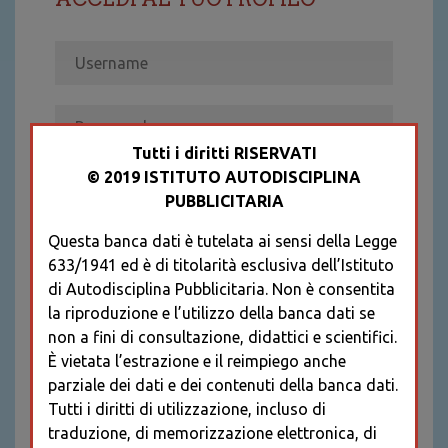
Tutti i diritti RISERVATI
© 2019 ISTITUTO AUTODISCIPLINA
ACCEDI
PUBBLICITARIA
Recupera password
Questa banca dati è tutelata ai sensi della Legge
REGISTRATI
633/1941 ed è di titolarità esclusiva dell’Istituto
* I CAMPI CONTRASSEGNATI SONO
di Autodisciplina Pubblicitaria. Non è consentita
OBBLIGATORI
la riproduzione e l’utilizzo della banca dati se
non a fini di consultazione, didattici e scientifici.
È vietata l’estrazione e il reimpiego anche
parziale dei dati e dei contenuti della banca dati.
Tutti i diritti di utilizzazione, incluso di
traduzione, di memorizzazione elettronica, di