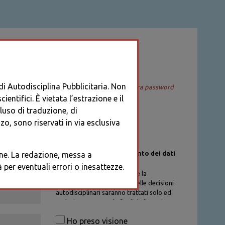
ACCEDI
 di Autodisciplina Pubblicitaria. Non
Recupera password
entifici. È vietata l’estrazione e il
cluso di traduzione, di
o, sono riservati in via esclusiva
Informativa sul trattamento dei dati
ione. La redazione, messa a
personali
per eventuali errori o inesattezze.
I dati personali di chi richiede la
registrazione al Database delle decisioni
autodisciplinari saranno trattati solo ed
esclusivamente per la finalità di gestione
degli account, nel rispetto delle
Ho preso visione
procedure previste dal Codice di