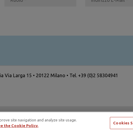
ria Via Larga 15 • 20122 Milano • Tel. +39 (0)2 58304941
ertising Standards Alliance e di ICAS – International Council
prove site navigation and analyze site usage.
Cookies S
e the Cookie Policy.