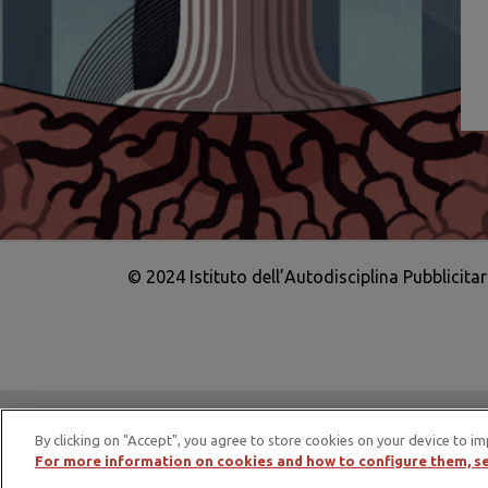
© 2024 Istituto dell’Autodisciplina Pubblicita
IAP è membro di EASA – European Adv
By clicking on "Accept", you agree to store cookies on your device to im
For more information on cookies and how to configure them, se