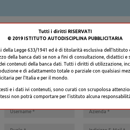
ACCEDI AL TUO PROFILO
Tutti i diritti RISERVATI
© 2019 ISTITUTO AUTODISCIPLINA PUBBLICITARIA
 della Legge 633/1941 ed è di titolarità esclusiva dell’Istituto
zzo della banca dati se non a fini di consultazione, didattici e sci
i contenuti della banca dati. Tutti i diritti di utilizzazione, in
oduzione e di adattamento totale o parziale con qualsiasi mezz
REGISTRATI
* I CAMPI CONTRASSEGNATI SONO OBBLIGATORI
citaria per l’Italia e per il mondo.
 testi e i dati ivi contenuti, sono curati con scrupolosa attenz
tessi non potrà comportare per l’istituto alcuna responsabilità 